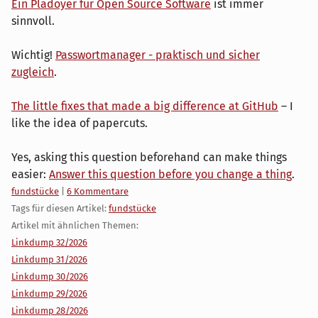
Ein Plädoyer für Open Source Software
ist immer
sinnvoll.
Wichtig!
Passwortmanager - praktisch und sicher
zugleich
.
The little fixes that made a big difference at GitHub
– I
like the idea of papercuts.
Yes, asking this question beforehand can make things
easier:
Answer this question before you change a thing
.
Kategorien:
fundstücke
|
6 Kommentare
Tags für diesen Artikel:
fundstücke
Artikel mit ähnlichen Themen:
Linkdump 32/2026
Linkdump 31/2026
Linkdump 30/2026
Linkdump 29/2026
Linkdump 28/2026