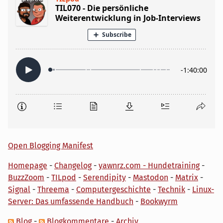
Open Blogging Manifest
Homepage
-
Changelog
-
yawnrz.com - Hundetraining
-
BuzzZoom
-
TILpod
-
Serendipity
-
Mastodon
-
Matrix
-
Signal
-
Threema
-
Computergeschichte
-
Technik
-
Linux-
Server: Das umfassende Handbuch
-
Bookwyrm
Blog
-
Blogkommentare
-
Archiv