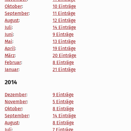
Oktober
:
10 Einträge
September
:
11 Einträge
August
:
12 Einträge
Juli
:
14 Einträge
Juni
:
9 Einträge
Mai
:
13 Einträge
April
:
19 Einträge
März
:
20 Einträge
Februar
:
8 Einträge
Januar
:
21 Einträge
2014
Dezember
:
9 Einträge
November
:
5 Einträge
Oktober
:
8 Einträge
September
:
14 Einträge
August
:
8 Einträge
Juli
:
7 Einträge