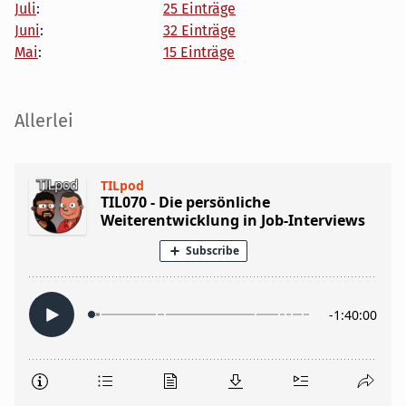
Juli
:
25 Einträge
Juni
:
32 Einträge
Mai
:
15 Einträge
Seitenleiste
Allerlei