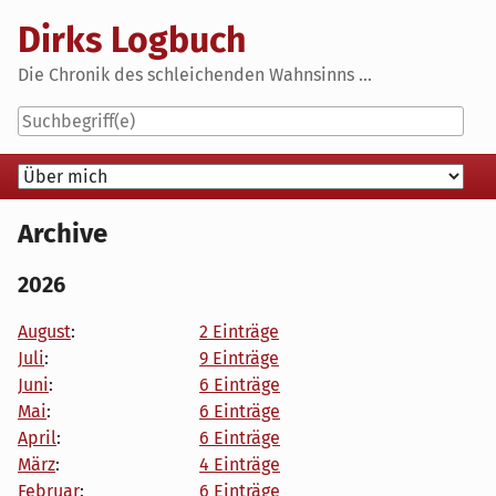
Skip
Dirks Logbuch
to
content
Die Chronik des schleichenden Wahnsinns ...
Navigation
Archive
2026
August
:
2 Einträge
Juli
:
9 Einträge
Juni
:
6 Einträge
Mai
:
6 Einträge
April
:
6 Einträge
März
:
4 Einträge
Februar
:
6 Einträge