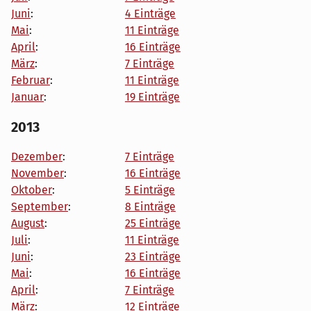
Juni
:
4 Einträge
Mai
:
11 Einträge
April
:
16 Einträge
März
:
7 Einträge
Februar
:
11 Einträge
Januar
:
19 Einträge
2013
Dezember
:
7 Einträge
November
:
16 Einträge
Oktober
:
5 Einträge
September
:
8 Einträge
August
:
25 Einträge
Juli
:
11 Einträge
Juni
:
23 Einträge
Mai
:
16 Einträge
April
:
7 Einträge
März
:
12 Einträge