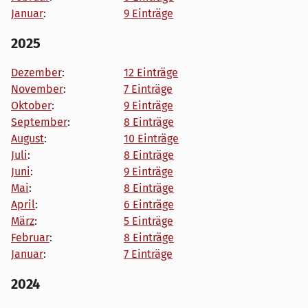
Januar
:
9 Einträge
2025
Dezember
:
12 Einträge
November
:
7 Einträge
Oktober
:
9 Einträge
September
:
8 Einträge
August
:
10 Einträge
Juli
:
8 Einträge
Juni
:
9 Einträge
Mai
:
8 Einträge
April
:
6 Einträge
März
:
5 Einträge
Februar
:
8 Einträge
Januar
:
7 Einträge
2024