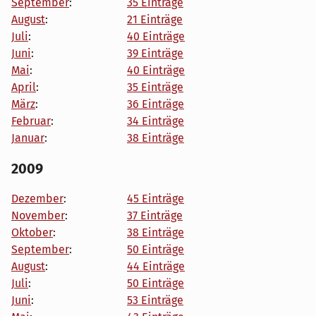
September
:
35 Einträge
August
:
21 Einträge
Juli
:
40 Einträge
Juni
:
39 Einträge
Mai
:
40 Einträge
April
:
35 Einträge
März
:
36 Einträge
Februar
:
34 Einträge
Januar
:
38 Einträge
2009
Dezember
:
45 Einträge
November
:
37 Einträge
Oktober
:
38 Einträge
September
:
50 Einträge
August
:
44 Einträge
Juli
:
50 Einträge
Juni
:
53 Einträge