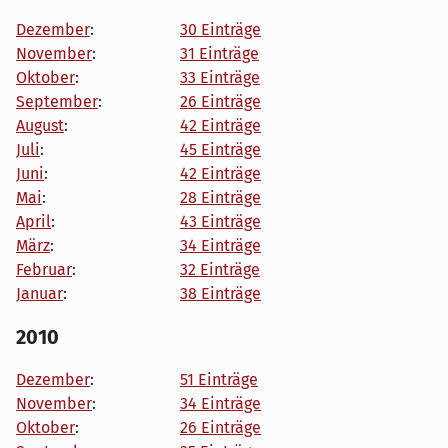
Dezember
:
30 Einträge
November
:
31 Einträge
Oktober
:
33 Einträge
September
:
26 Einträge
August
:
42 Einträge
Juli
:
45 Einträge
Juni
:
42 Einträge
Mai
:
28 Einträge
April
:
43 Einträge
März
:
34 Einträge
Februar
:
32 Einträge
Januar
:
38 Einträge
2010
Dezember
:
51 Einträge
November
:
34 Einträge
Oktober
:
26 Einträge