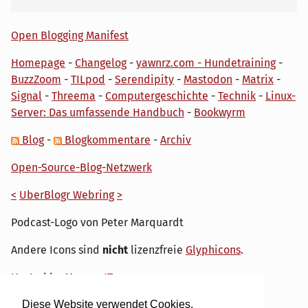
Open Blogging Manifest
Homepage
-
Changelog
-
yawnrz.com - Hundetraining
-
BuzzZoom
-
TILpod
-
Serendipity
-
Mastodon
-
Matrix
-
Signal
-
Threema
-
Computergeschichte
-
Technik
-
Linux-
Server: Das umfassende Handbuch
-
Bookwyrm
Blog
-
Blogkommentare
-
Archiv
Open-Source-Blog-Netzwerk
<
UberBlogr Webring
>
Podcast-Logo von Peter Marquardt
Andere Icons sind
nicht
lizenzfreie
Glyphicons
.
Hosted by
My own IT.
Diese Website verwendet Cookies.