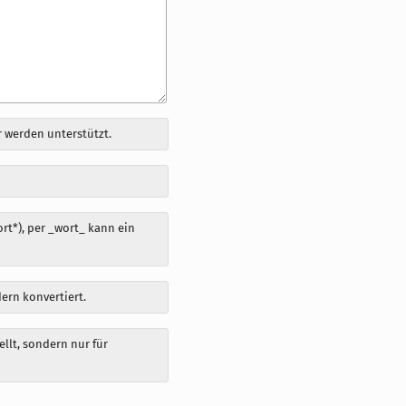
 werden unterstützt.
t*), per _wort_ kann ein
dern konvertiert.
llt, sondern nur für