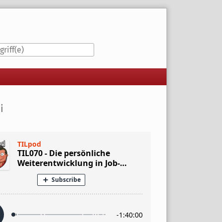
iste
i