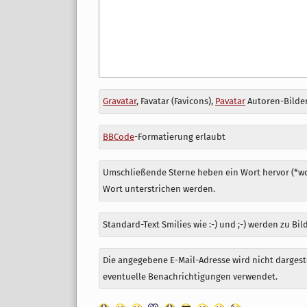
Antwort
Gravatar
, Favatar (Favicons),
Pavatar
Autoren-Bilder
zu
BBCode
-Formatierung erlaubt
Umschließende Sterne heben ein Wort hervor (*wor
Wort unterstrichen werden.
Standard-Text Smilies wie :-) und ;-) werden zu Bil
Die angegebene E-Mail-Adresse wird nicht dargeste
eventuelle Benachrichtigungen verwendet.