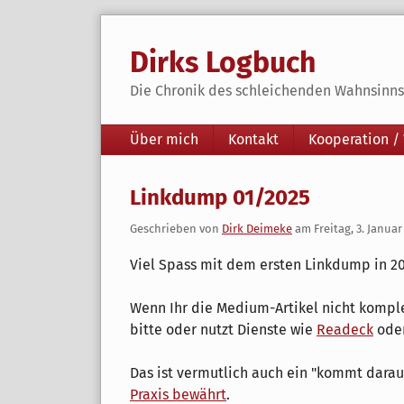
Skip
to
Dirks Logbuch
content
Die Chronik des schleichenden Wahnsinns 
Navigation
Über mich
Kontakt
Kooperation /
Linkdump 01/2025
Geschrieben von
Dirk Deimeke
am
Freitag, 3. Januar
Viel Spass mit dem ersten Linkdump in 20
Wenn Ihr die Medium-Artikel nicht kompl
bitte oder nutzt Dienste wie
Readeck
ode
Das ist vermutlich auch ein "kommt darau
Praxis bewährt
.