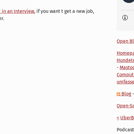
in an Interview
, if you want t get a new job,
r.
Open Bl
Homep
Hundetr
-
Masto
Comput
umfass
Blog
Open-So
<
UberB
Podcast