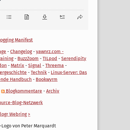
ogging Manifest
age
-
Changelog
-
yawnrz.com -
aining
-
BuzzZoom
-
TILpod
-
Serendipity
don
-
Matrix
-
Signal
-
Threema
-
ergeschichte
-
Technik
-
Linux-Server: Das
ende Handbuch
-
Bookwyrm
-
Blogkommentare
-
Archiv
urce-Blog-Netzwerk
logr Webring
>
-Logo von Peter Marquardt