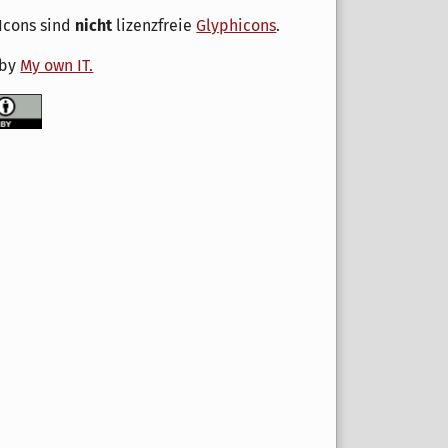
Icons sind
nicht
lizenzfreie
Glyphicons
.
 by
My own IT.