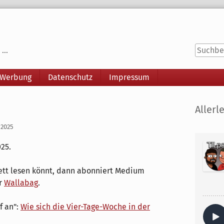
...
 Werbung
Datenschutz
Impressum
Seitenle
Allerle
 2025
25.
ett lesen könnt, dann abonniert Medium
r
Wallabag
.
f an":
Wie sich die Vier-Tage-Woche in der