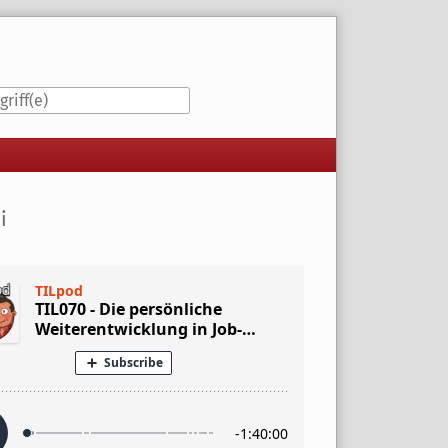
iste
i