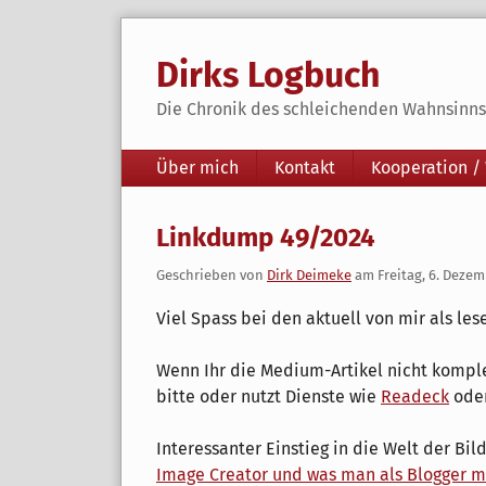
Skip
to
Dirks Logbuch
content
Die Chronik des schleichenden Wahnsinns 
Navigation
Über mich
Kontakt
Kooperation /
Linkdump 49/2024
Geschrieben von
Dirk Deimeke
am
Freitag, 6. Deze
Viel Spass bei den aktuell von mir als le
Wenn Ihr die Medium-Artikel nicht kompl
bitte oder nutzt Dienste wie
Readeck
ode
Interessanter Einstieg in die Welt der Bil
Image Creator und was man als Blogger m