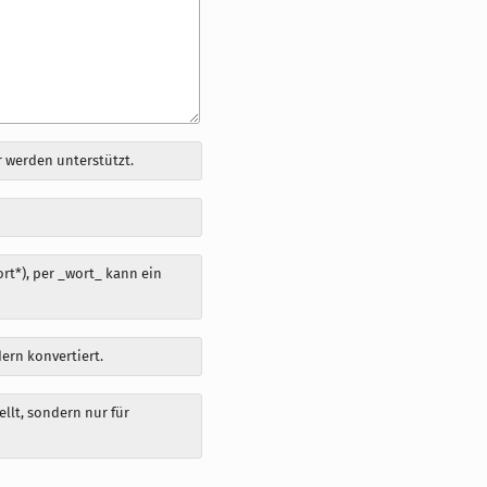
 werden unterstützt.
t*), per _wort_ kann ein
dern konvertiert.
llt, sondern nur für