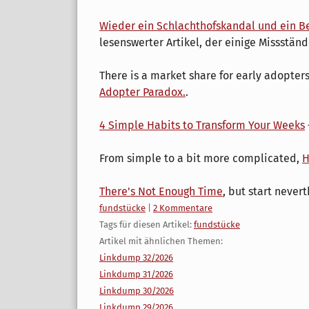
Wieder ein Schlachthofskandal und ein B
lesenswerter Artikel, der einige Missstän
There is a market share for early adopters
Adopter Paradox.
.
4 Simple Habits to Transform Your Weeks
From simple to a bit more complicated,
H
There's Not Enough Time
, but start nevert
Kategorien:
fundstücke
|
2 Kommentare
Tags für diesen Artikel:
fundstücke
Artikel mit ähnlichen Themen:
Linkdump 32/2026
Linkdump 31/2026
Linkdump 30/2026
Linkdump 29/2026