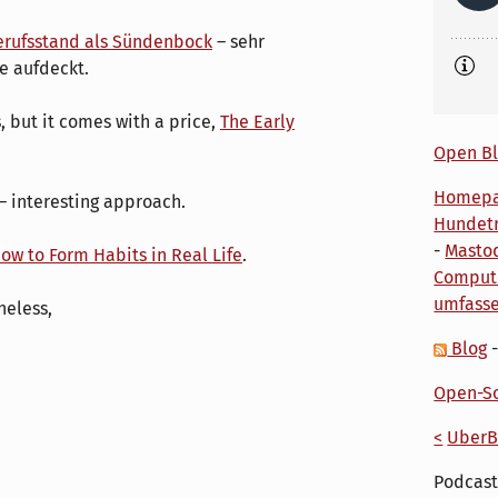
erufsstand als Sündenbock
– sehr
de aufdeckt.
, but it comes with a price,
The Early
Open Bl
Homep
– interesting approach.
Hundetr
-
Masto
ow to Form Habits in Real Life
.
Comput
umfass
heless,
Blog
Open-So
<
UberB
Podcast