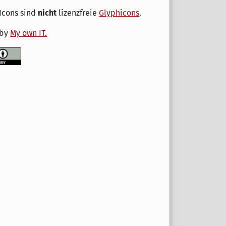
Icons sind
nicht
lizenzfreie
Glyphicons
.
 by
My own IT.