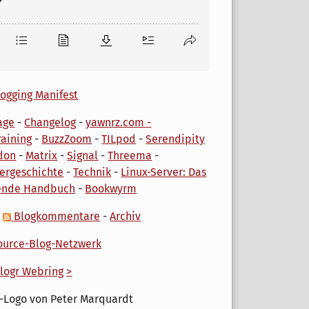
ogging Manifest
age
-
Changelog
-
yawnrz.com -
aining
-
BuzzZoom
-
TILpod
-
Serendipity
don
-
Matrix
-
Signal
-
Threema
-
ergeschichte
-
Technik
-
Linux-Server: Das
ende Handbuch
-
Bookwyrm
-
Blogkommentare
-
Archiv
urce-Blog-Netzwerk
logr Webring
>
-Logo von Peter Marquardt