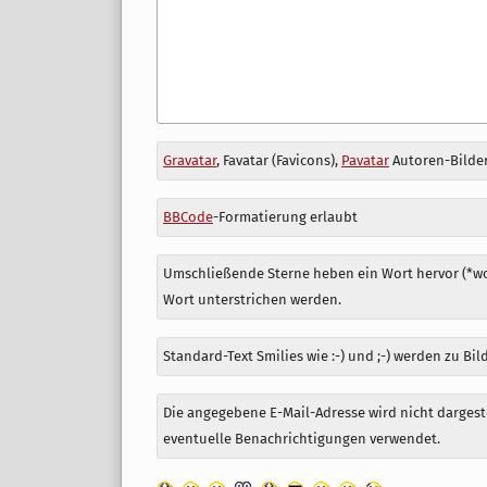
Antwort
Gravatar
, Favatar (Favicons),
Pavatar
Autoren-Bilder
zu
BBCode
-Formatierung erlaubt
Umschließende Sterne heben ein Wort hervor (*wor
Wort unterstrichen werden.
Standard-Text Smilies wie :-) und ;-) werden zu Bil
Die angegebene E-Mail-Adresse wird nicht dargeste
eventuelle Benachrichtigungen verwendet.