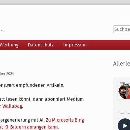
...
 Werbung
Datenschutz
Impressum
Seitenle
Allerle
mber 2024
senswert empfundenen Artikeln.
ett lesen könnt, dann abonniert Medium
r
Wallabag
.
dergenerierung mit AI,
Zu Microsofts Bing
it KI-Bildern anfangen kann
.