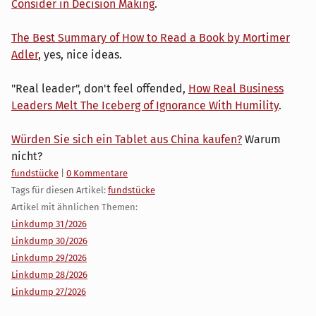
Consider in Decision Making
.
The Best Summary of How to Read a Book by Mortimer
Adler
, yes, nice ideas.
"Real leader", don't feel offended,
How Real Business
Leaders Melt The Iceberg of Ignorance With Humility
.
Würden Sie sich ein Tablet aus China kaufen?
Warum
nicht?
Kategorien:
fundstücke
|
0 Kommentare
Tags für diesen Artikel:
fundstücke
Artikel mit ähnlichen Themen:
Linkdump 31/2026
Linkdump 30/2026
Linkdump 29/2026
Linkdump 28/2026
Linkdump 27/2026