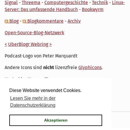
Signal
-
Threema
-
Computergeschichte
-
Technik
-
Linux-
Server: Das umfassende Handbuch
-
Bookwyrm
Blog
-
Blogkommentare
-
Archiv
Open-Source-Blog-Netzwerk
<
UberBlogr Webring
>
Podcast-Logo von Peter Marquardt
Andere Icons sind
nicht
lizenzfreie
Glyphicons
.
Hosted by
My own IT.
Diese Website verwendet Cookies.
Lesen Sie mehr in der
Datenschutzerklärung
Powered by
Serendipity
& the
dirk
theme.
Akzeptieren