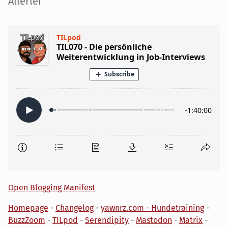
Seitenleiste
Allerlei
Open Blogging Manifest
Homepage
-
Changelog
-
yawnrz.com - Hundetraining
-
BuzzZoom
-
TILpod
-
Serendipity
-
Mastodon
-
Matrix
-