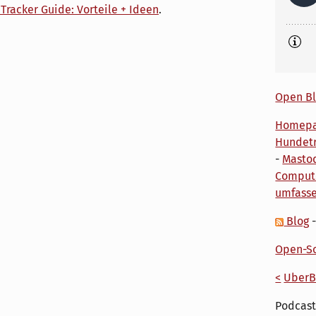
Tracker Guide: Vorteile + Ideen
.
Open Bl
Homep
Hundetr
-
Masto
Comput
umfass
Blog
Open-So
<
UberB
Podcast