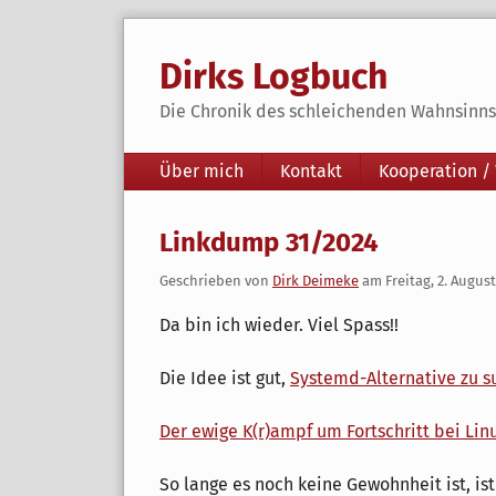
Skip
to
Dirks Logbuch
content
Die Chronik des schleichenden Wahnsinns 
Navigation
Über mich
Kontakt
Kooperation /
Linkdump 31/2024
Geschrieben von
Dirk Deimeke
am
Freitag, 2. Augus
Da bin ich wieder. Viel Spass!!
Die Idee ist gut,
Systemd-Alternative zu s
Der ewige K(r)ampf um Fortschritt bei Lin
So lange es noch keine Gewohnheit ist, is