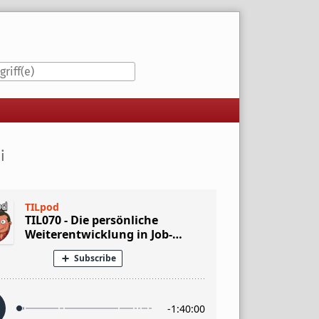
iste
i