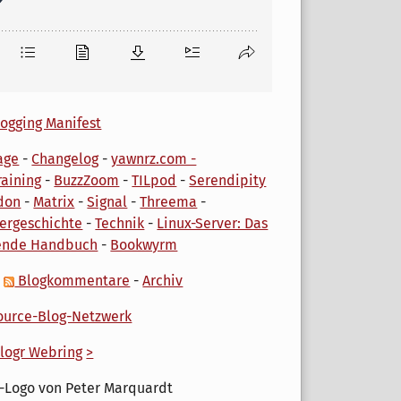
ogging Manifest
age
-
Changelog
-
yawnrz.com -
aining
-
BuzzZoom
-
TILpod
-
Serendipity
don
-
Matrix
-
Signal
-
Threema
-
ergeschichte
-
Technik
-
Linux-Server: Das
ende Handbuch
-
Bookwyrm
-
Blogkommentare
-
Archiv
urce-Blog-Netzwerk
logr Webring
>
-Logo von Peter Marquardt