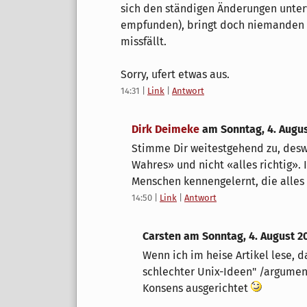
sich den ständigen Änderungen unterw
empfunden), bringt doch niemanden wa
missfällt.
Sorry, ufert etwas aus.
14:31
|
Link
|
Antwort
Dirk Deimeke
am
Sonntag, 4. Augu
Stimme Dir weitestgehend zu, deswe
Wahres» und nicht «alles richtig». 
Menschen kennengelernt, die alles
14:50
|
Link
|
Antwort
Carsten am
Sonntag, 4. August 2
Wenn ich im heise Artikel lese, 
schlechter Unix-Ideen" /argument
Konsens ausgerichtet