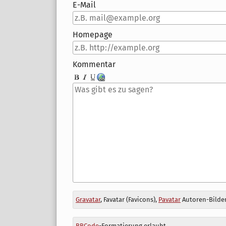
E-Mail
Homepage
Kommentar
Antwort
Gravatar
, Favatar (Favicons),
Pavatar
Autoren-Bilder
zu
BBCode
-Formatierung erlaubt