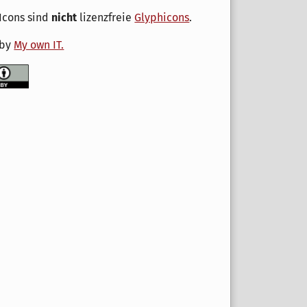
Icons sind
nicht
lizenzfreie
Glyphicons
.
 by
My own IT.