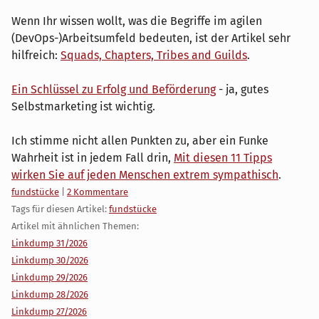
Wenn Ihr wissen wollt, was die Begriffe im agilen
(DevOps-)Arbeitsumfeld bedeuten, ist der Artikel sehr
hilfreich:
Squads, Chapters, Tribes and Guilds
.
Ein Schlüssel zu Erfolg und Beförderung
- ja, gutes
Selbstmarketing ist wichtig.
Ich stimme nicht allen Punkten zu, aber ein Funke
Wahrheit ist in jedem Fall drin,
Mit diesen 11 Tipps
wirken Sie auf jeden Menschen extrem sympathisch
.
Kategorien:
fundstücke
|
2 Kommentare
Tags für diesen Artikel:
fundstücke
Artikel mit ähnlichen Themen:
Linkdump 31/2026
Linkdump 30/2026
Linkdump 29/2026
Linkdump 28/2026
Linkdump 27/2026