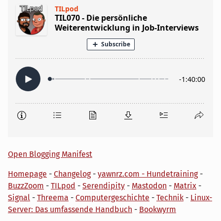
Open Blogging Manifest
Homepage
-
Changelog
-
yawnrz.com - Hundetraining
-
BuzzZoom
-
TILpod
-
Serendipity
-
Mastodon
-
Matrix
-
Signal
-
Threema
-
Computergeschichte
-
Technik
-
Linux-
Server: Das umfassende Handbuch
-
Bookwyrm