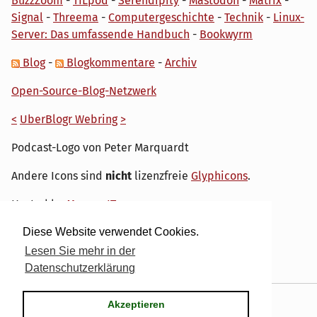
BuzzZoom
-
TILpod
-
Serendipity
-
Mastodon
-
Matrix
-
Signal
-
Threema
-
Computergeschichte
-
Technik
-
Linux-
Server: Das umfassende Handbuch
-
Bookwyrm
Blog
-
Blogkommentare
-
Archiv
Open-Source-Blog-Netzwerk
<
UberBlogr Webring
>
Podcast-Logo von Peter Marquardt
Andere Icons sind
nicht
lizenzfreie
Glyphicons
.
Hosted by
My own IT.
Diese Website verwendet Cookies.
Lesen Sie mehr in der
Datenschutzerklärung
Powered by
Serendipity
& the
dirk
theme.
Akzeptieren