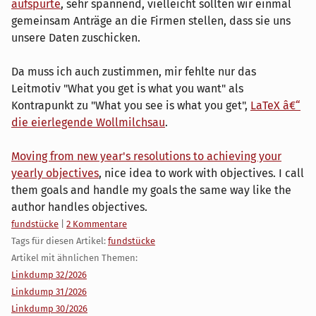
aufspürte
, sehr spannend, vielleicht sollten wir einmal
gemeinsam Anträge an die Firmen stellen, dass sie uns
unsere Daten zuschicken.
Da muss ich auch zustimmen, mir fehlte nur das
Leitmotiv "What you get is what you want" als
Kontrapunkt zu "What you see is what you get",
LaTeX â€“
die eierlegende Wollmilchsau
.
Moving from new year's resolutions to achieving your
yearly objectives
, nice idea to work with objectives. I call
them goals and handle my goals the same way like the
author handles objectives.
Kategorien:
fundstücke
|
2 Kommentare
Tags für diesen Artikel:
fundstücke
Artikel mit ähnlichen Themen:
Linkdump 32/2026
Linkdump 31/2026
Linkdump 30/2026