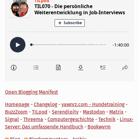
Open Blogging Manifest
Homepage
-
Changelog
-
yawnrz.com - Hundetraining
-
BuzzZoom
-
TILpod
-
Serendipity
-
Mastodon
-
Matrix
-
Signal
-
Threema
-
Computergeschichte
-
Technik
-
Linux-
Server: Das umfassende Handbuch
-
Bookwyrm