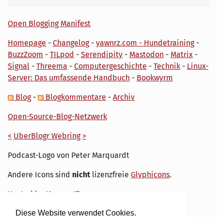
Open Blogging Manifest
Homepage
-
Changelog
-
yawnrz.com - Hundetraining
-
BuzzZoom
-
TILpod
-
Serendipity
-
Mastodon
-
Matrix
-
Signal
-
Threema
-
Computergeschichte
-
Technik
-
Linux-
Server: Das umfassende Handbuch
-
Bookwyrm
Blog
-
Blogkommentare
-
Archiv
Open-Source-Blog-Netzwerk
<
UberBlogr Webring
>
Podcast-Logo von Peter Marquardt
Andere Icons sind
nicht
lizenzfreie
Glyphicons
.
Hosted by
My own IT.
Diese Website verwendet Cookies.