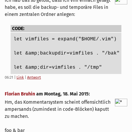
Ich hab das so gelöst, dass ich vim einfach gesagt
habe, es soll die backup- und temporäre Files in
einem zentralen Ordner anlegen:
CODE:
let vimfiles = expand("$HOME/.vim")
let &amp;backupdir=vimfiles . "/bak"
let &amp;dir=vimfiles . "/tmp"
06:21
|
Link
|
Antwort
Florian Bruhin
am
Montag, 18. Mai 2015
:
Hm, das Kommentarsystem scheint offensichtlich
ampersands (zumindest in code-Blöcken) kaputt
zu machen.
foo & bar