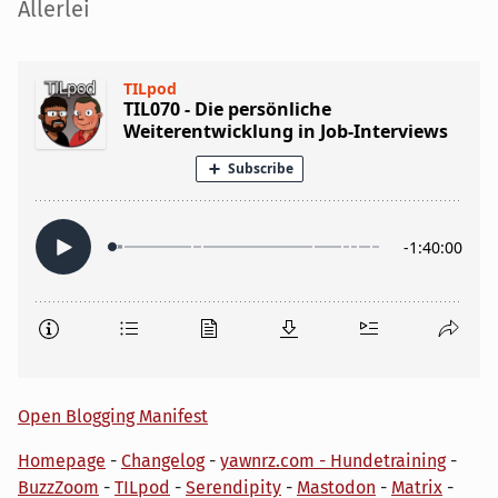
Seitenleiste
Allerlei
Open Blogging Manifest
Homepage
-
Changelog
-
yawnrz.com - Hundetraining
-
BuzzZoom
-
TILpod
-
Serendipity
-
Mastodon
-
Matrix
-