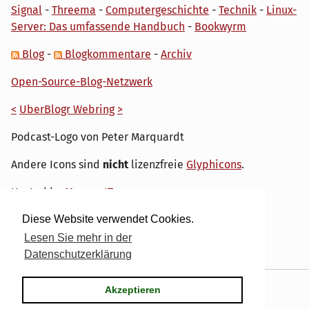
Signal
-
Threema
-
Computergeschichte
-
Technik
-
Linux-
Server: Das umfassende Handbuch
-
Bookwyrm
Blog
-
Blogkommentare
-
Archiv
Open-Source-Blog-Netzwerk
<
UberBlogr Webring
>
Podcast-Logo von Peter Marquardt
Andere Icons sind
nicht
lizenzfreie
Glyphicons
.
Hosted by
My own IT.
Diese Website verwendet Cookies.
Lesen Sie mehr in der
Datenschutzerklärung
Powered by
Serendipity
& the
dirk
theme.
Akzeptieren