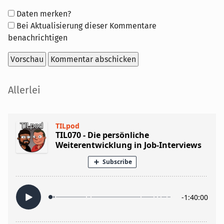
Formular-
Daten merken?
Optionen
Bei Aktualisierung dieser Kommentare
benachrichtigen
Seitenleiste
Allerlei