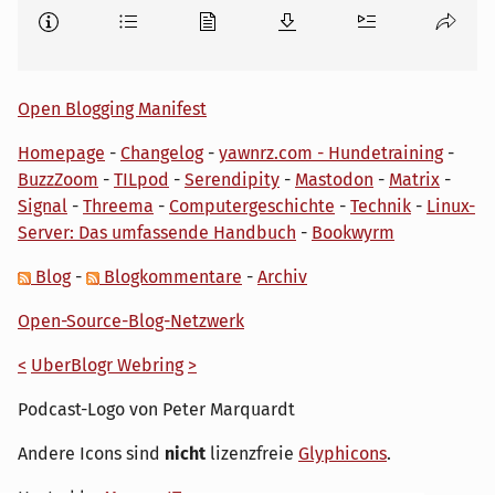
Open Blogging Manifest
Homepage
-
Changelog
-
yawnrz.com - Hundetraining
-
BuzzZoom
-
TILpod
-
Serendipity
-
Mastodon
-
Matrix
-
Signal
-
Threema
-
Computergeschichte
-
Technik
-
Linux-
Server: Das umfassende Handbuch
-
Bookwyrm
Blog
-
Blogkommentare
-
Archiv
Open-Source-Blog-Netzwerk
<
UberBlogr Webring
>
Podcast-Logo von Peter Marquardt
Andere Icons sind
nicht
lizenzfreie
Glyphicons
.