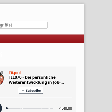
iste
i