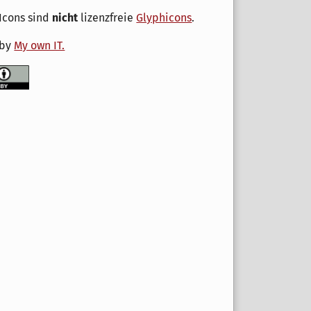
Icons sind
nicht
lizenzfreie
Glyphicons
.
 by
My own IT.