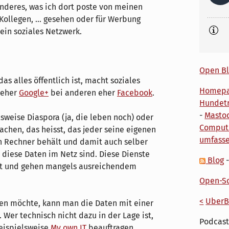
nderes, was ich dort poste von meinen
Kollegen, ... gesehen oder für Werbung
 ein soziales Netzwerk.
Open Bl
as alles öffentlich ist, macht soziales
Homep
s eher
Google+
bei anderen eher
Facebook
.
Hundetr
-
Masto
sweise Diaspora (ja, die leben noch) oder
Comput
chen, das heisst, das jeder seine eigenen
umfass
n Rechner behält und damit auch selber
iese Daten im Netz sind. Diese Dienste
Blog
eift und gehen mangels ausreichendem
Open-So
<
UberB
len möchte, kann man die Daten mit einer
 Wer technisch nicht dazu in der Lage ist,
Podcast
beispielsweise
My own IT
beauftragen.