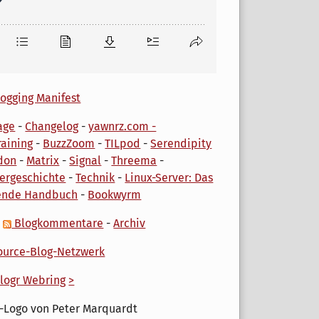
ogging Manifest
age
-
Changelog
-
yawnrz.com -
aining
-
BuzzZoom
-
TILpod
-
Serendipity
don
-
Matrix
-
Signal
-
Threema
-
ergeschichte
-
Technik
-
Linux-Server: Das
ende Handbuch
-
Bookwyrm
-
Blogkommentare
-
Archiv
urce-Blog-Netzwerk
logr Webring
>
-Logo von Peter Marquardt