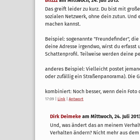
Blizzz
am
Mittwoch, 24. Juli 2013
:
Das greift leider zu kurz. Du bist mit gro
sozialen Netzwerk, ohne dein zutun. Und e
machen kannst.
Beispiel: sogenannte "Freundefinder", di
deine Adresse irgendwo, wirst du erfasst
Schattenprofil. Teilweise werden deine p
anderes Beispiel: Vielleicht postet jeman
oder zufällig ein Straßenpanorama). Die G
kombiniert: Noch besser, wenn dein Foto d
17:09
|
Link
|
Antwort
Dirk Deimeke
am
Mittwoch, 24. Juli 201
Und, was ändert das an meinem Verhal
Verhalten ändern? Nicht mehr aus dem