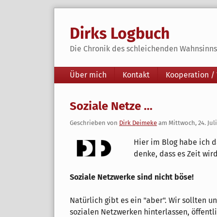
Skip
to
Dirks Logbuch
content
Die Chronik des schleichenden Wahnsinns 
Navigation
Über mich
Kontakt
Kooperation /
Soziale Netze ...
Geschrieben von
Dirk Deimeke
am
Mittwoch, 24. Jul
Hier im Blog habe ich d
denke, dass es Zeit wird
Soziale Netzwerke sind nicht böse!
Natürlich gibt es ein "aber". Wir sollten un
sozialen Netzwerken hinterlassen, öffentli