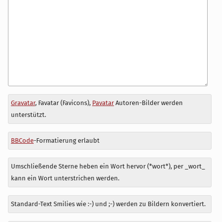
Antwort
Gravatar
, Favatar (Favicons),
Pavatar
Autoren-Bilder werden
zu
unterstützt.
BBCode
-Formatierung erlaubt
Umschließende Sterne heben ein Wort hervor (*wort*), per _wort_
kann ein Wort unterstrichen werden.
Standard-Text Smilies wie :-) und ;-) werden zu Bildern konvertiert.