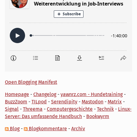
Open Blogging Manifest
Homepage
-
Changelog
-
yawnrz.com - Hundetraining
-
BuzzZoom
-
TILpod
-
Serendipity
-
Mastodon
-
Matrix
-
Signal
-
Threema
-
Computergeschichte
-
Technik
-
Linux-
Server: Das umfassende Handbuch
-
Bookwyrm
Blog
-
Blogkommentare
-
Archiv