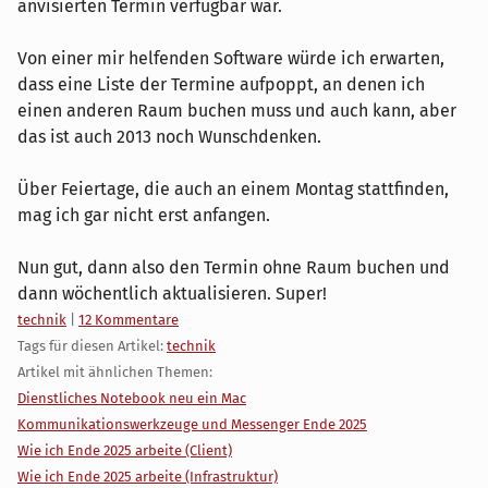
anvisierten Termin verfügbar war.
Von einer mir helfenden Software würde ich erwarten,
dass eine Liste der Termine aufpoppt, an denen ich
einen anderen Raum buchen muss und auch kann, aber
das ist auch 2013 noch Wunschdenken.
Über Feiertage, die auch an einem Montag stattfinden,
mag ich gar nicht erst anfangen.
Nun gut, dann also den Termin ohne Raum buchen und
dann wöchentlich aktualisieren. Super!
Kategorien:
technik
|
12 Kommentare
Tags für diesen Artikel:
technik
Artikel mit ähnlichen Themen:
Dienstliches Notebook neu ein Mac
Kommunikationswerkzeuge und Messenger Ende 2025
Wie ich Ende 2025 arbeite (Client)
Wie ich Ende 2025 arbeite (Infrastruktur)