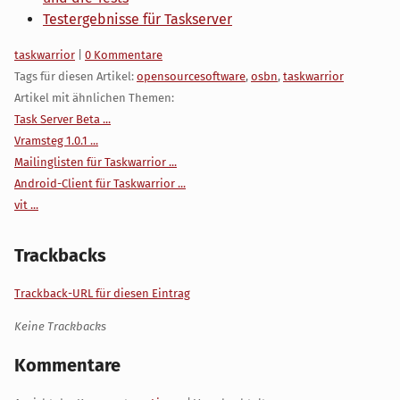
Testergebnisse für Taskserver
Kategorien:
taskwarrior
|
0 Kommentare
Tags für diesen Artikel:
opensourcesoftware
,
osbn
,
taskwarrior
Artikel mit ähnlichen Themen:
Task Server Beta ...
Vramsteg 1.0.1 ...
Mailinglisten für Taskwarrior ...
Android-Client für Taskwarrior ...
vit ...
Trackbacks
Trackback-URL für diesen Eintrag
Keine Trackbacks
Kommentare