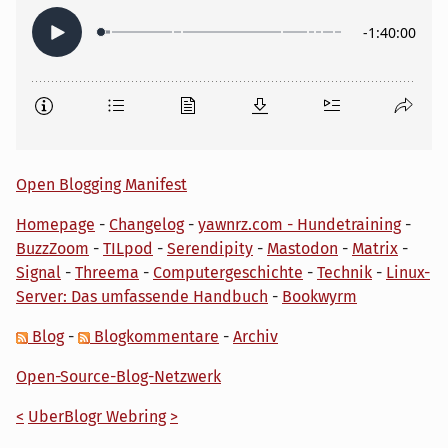
Open Blogging Manifest
Homepage
-
Changelog
-
yawnrz.com - Hundetraining
-
BuzzZoom
-
TILpod
-
Serendipity
-
Mastodon
-
Matrix
-
Signal
-
Threema
-
Computergeschichte
-
Technik
-
Linux-
Server: Das umfassende Handbuch
-
Bookwyrm
Blog
-
Blogkommentare
-
Archiv
Open-Source-Blog-Netzwerk
<
UberBlogr Webring
>