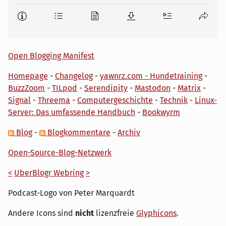
Open Blogging Manifest
Homepage
-
Changelog
-
yawnrz.com - Hundetraining
-
BuzzZoom
-
TILpod
-
Serendipity
-
Mastodon
-
Matrix
-
Signal
-
Threema
-
Computergeschichte
-
Technik
-
Linux-
Server: Das umfassende Handbuch
-
Bookwyrm
Blog
-
Blogkommentare
-
Archiv
Open-Source-Blog-Netzwerk
<
UberBlogr Webring
>
Podcast-Logo von Peter Marquardt
Andere Icons sind
nicht
lizenzfreie
Glyphicons
.