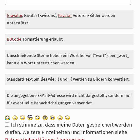
Antwort
Gravatar
, Favatar (Favicons),
Pavatar
Autoren-Bilder werden
zu
unterstützt.
BBCode
-Formatierung erlaubt
Umschließende Sterne heben ein Wort hervor (*wort*), per _wort_
kann ein Wort unterstrichen werden.
Standard-Text Smilies wie :-) und ;-) werden zu Bildern konvertiert.
Die angegebene E-Mail-Adresse wird nicht dargestellt, sondern nur
für eventuelle Benachrichtigungen verwendet.
Ich stimme zu, dass meine Daten gespeichert werden
dürfen. Weitere Einzelheiten und Informationen siehe
Datenschutzerklärung / Impressum
.