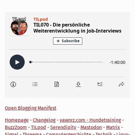
Open Blogging Manifest
Homepage
-
Changelog
-
yawnrz.com - Hundetraining
-
BuzzZoom
-
TILpod
-
Serendipity
-
Mastodon
-
Matrix
-
Signal
-
Threema
-
Computergeschichte
-
Technik
-
Linux-