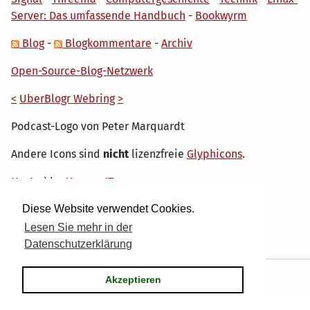
Server: Das umfassende Handbuch
-
Bookwyrm
Blog
-
Blogkommentare
-
Archiv
Open-Source-Blog-Netzwerk
<
UberBlogr Webring
>
Podcast-Logo von Peter Marquardt
Andere Icons sind
nicht
lizenzfreie
Glyphicons
.
Hosted by
My own IT.
Diese Website verwendet Cookies.
Lesen Sie mehr in der
Datenschutzerklärung
Powered by
Serendipity
& the
dirk
theme.
Akzeptieren