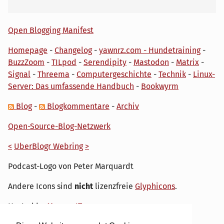
Open Blogging Manifest
Homepage
-
Changelog
-
yawnrz.com - Hundetraining
-
BuzzZoom
-
TILpod
-
Serendipity
-
Mastodon
-
Matrix
-
Signal
-
Threema
-
Computergeschichte
-
Technik
-
Linux-
Server: Das umfassende Handbuch
-
Bookwyrm
Blog
-
Blogkommentare
-
Archiv
Open-Source-Blog-Netzwerk
<
UberBlogr Webring
>
Podcast-Logo von Peter Marquardt
Andere Icons sind
nicht
lizenzfreie
Glyphicons
.
Hosted by
My own IT.