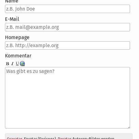
Name
E-Mail
Homepage
Kommentar
Antwort
Gravatar
, Favatar (Favicons),
Pavatar
Autoren-Bilder werden