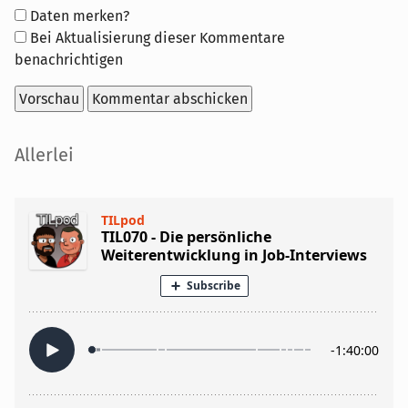
Formular-
Daten merken?
Optionen
Bei Aktualisierung dieser Kommentare
benachrichtigen
Seitenleiste
Allerlei