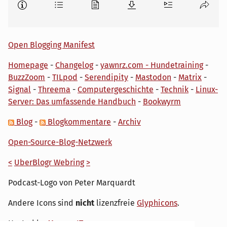
Open Blogging Manifest
Homepage
-
Changelog
-
yawnrz.com - Hundetraining
-
BuzzZoom
-
TILpod
-
Serendipity
-
Mastodon
-
Matrix
-
Signal
-
Threema
-
Computergeschichte
-
Technik
-
Linux-
Server: Das umfassende Handbuch
-
Bookwyrm
Blog
-
Blogkommentare
-
Archiv
Open-Source-Blog-Netzwerk
<
UberBlogr Webring
>
Podcast-Logo von Peter Marquardt
Andere Icons sind
nicht
lizenzfreie
Glyphicons
.
Hosted by
My own IT.