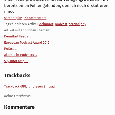
bereits einen Fehler gefunden, den ich noch diskutieren
muss.
Kategorien:
serendipity
|
2 Kommentare
Tags für diesen Artikel:
deimhart
,
podcast
,
serendipity
Artikel mit ähnlichen Themen:
DeimHart Feeds ...
European Podcast Award 2012
Pofacs ...
Akustik in Podcasts ...
S9y InfoCamp ...
Trackbacks
Trackback-URL für diesen Eintrag
Keine Trackbacks
Kommentare