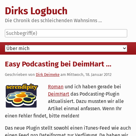
Skip
Dirks Logbuch
to
content
Die Chronik des schleichenden Wahnsinns ...
Navigation
Easy Podcasting bei DeimHart ...
Geschrieben von
Dirk Deimeke
am
Mittwoch, 18. Januar 2012
Roman
und ich haben gerade bei
DeimHart
das Podcasting-Plugin
aktualisiert. Dazu mussten wir alle
Artikel einmal anfassen. Wenn Ihr
einen Fehler findet, bitte melden!
Das neue Plugin stellt sowohl einen iTunes-Feed wie auch
einen Feed pro Dateiformat zur Verfügung. Da haben wir