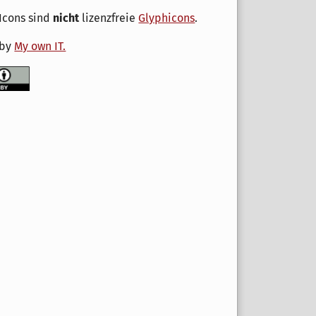
Icons sind
nicht
lizenzfreie
Glyphicons
.
 by
My own IT.