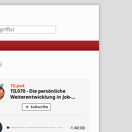
iste
i