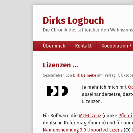
Skip
to
Dirks Logbuch
content
Die Chronik des schleichenden Wahnsinns 
Navigation
Über mich
Kontakt
Kooperation /
Lizenzen ...
Geschrieben von
Dirk Deimeke
am
Freitag, 7. Oktob
Je mehr ich mich mit
Op
auseinandersetze, dest
Lizenzen.
Für Software die
MIT-Lizenz
(danke
Pfleidi
deutsche Referenz gefunden)
und für and
Namensnennung 3.0 Unported Lizenz
(CC-