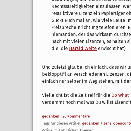
Rechtsstreitigkeiten einzulassen. Wen
restriktivere Lizenz ein Papiertiger oh
Guckt Euch mal an, wie viele Leute 
Freisprecheinrichtung telefonieren. E
niemanden, der das wirksam durchset
nach mit vielen Lizenzen, es halten s
die, die
Harald Welte
erwischt hat).
Und zuletzt glaube ich einfach, dass wir 
bekloppt!") an verschiedenen Lizenzen, d
einfach nur selber im Weg stehen, mit d
Vielleicht ist die Zeit reif für die
Do What 
verdammt noch mal was Du willst Lizenz")
Kategorien:
gedanken
|
20 Kommentare
Tags für diesen Artikel:
gedanken
,
lizenz
,
opencont
Artikel mit ähnlichen Themen: