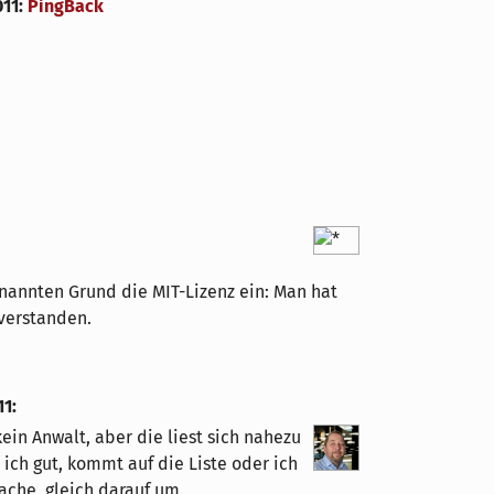
011
:
PingBack
enannten Grund die MIT-Lizenz ein: Man hat
verstanden.
11
:
 kein Anwalt, aber die liest sich nahezu
 ich gut, kommt auf die Liste oder ich
ache, gleich darauf um.