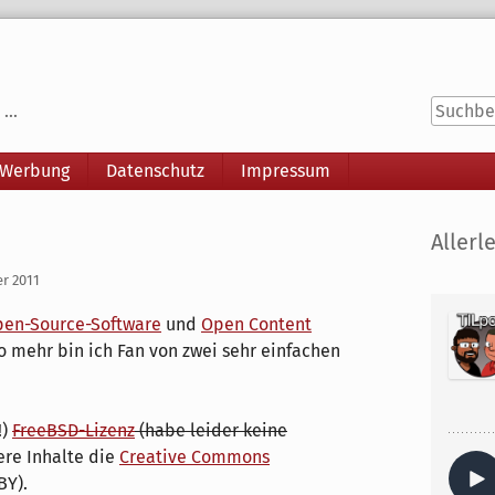
...
 Werbung
Datenschutz
Impressum
Seitenle
Allerle
er 2011
en-Source-Software
und
Open Content
o mehr bin ich Fan von zwei sehr einfachen
!)
FreeBSD-Lizenz
(habe leider keine
ere Inhalte die
Creative Commons
BY).