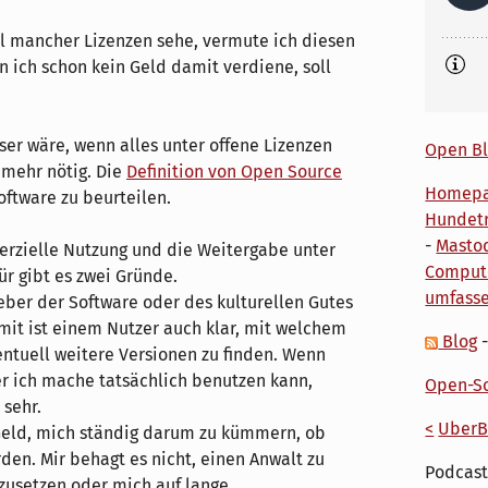
l mancher Lizenzen sehe, vermute ich diesen
 ich schon kein Geld damit verdiene, soll
sser wäre, wenn alles unter offene Lizenzen
Open Bl
 mehr nötig. Die
Definition von Open Source
Homep
oftware zu beurteilen.
Hundetr
-
Masto
rzielle Nutzung und die Weitergabe unter
Comput
r gibt es zwei Gründe.
umfass
eber der Software oder des kulturellen Gutes
it ist einem Nutzer auch klar, mit welchem
Blog
ntuell weitere Versionen zu finden. Wenn
 ich mache tatsächlich benutzen kann,
Open-So
 sehr.
<
UberB
 Geld, mich ständig darum zu kümmern, ob
en. Mir behagt es nicht, einen Anwalt zu
Podcast
zusetzen oder mich auf lange