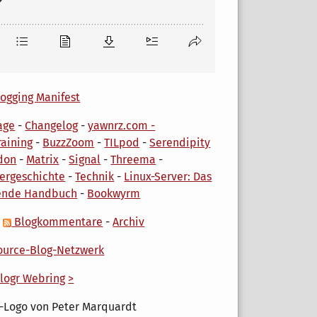
ogging Manifest
age
-
Changelog
-
yawnrz.com -
aining
-
BuzzZoom
-
TILpod
-
Serendipity
don
-
Matrix
-
Signal
-
Threema
-
ergeschichte
-
Technik
-
Linux-Server: Das
ende Handbuch
-
Bookwyrm
-
Blogkommentare
-
Archiv
urce-Blog-Netzwerk
logr Webring
>
-Logo von Peter Marquardt