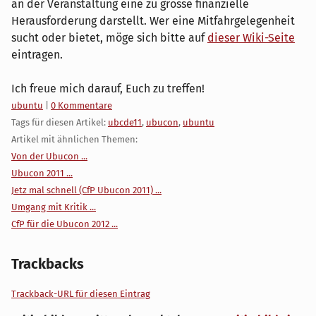
an der Veranstaltung eine zu grosse finanzielle
Herausforderung darstellt. Wer eine Mitfahrgelegenheit
sucht oder bietet, möge sich bitte auf
dieser Wiki-Seite
eintragen.
Ich freue mich darauf, Euch zu treffen!
Kategorien:
ubuntu
|
0 Kommentare
Tags für diesen Artikel:
ubcde11
,
ubucon
,
ubuntu
Artikel mit ähnlichen Themen:
Von der Ubucon ...
Ubucon 2011 ...
Jetz mal schnell (CfP Ubucon 2011) ...
Umgang mit Kritik ...
CfP für die Ubucon 2012 ...
Trackbacks
Trackback-URL für diesen Eintrag