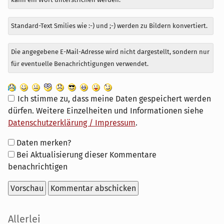
Standard-Text Smilies wie :-) und ;-) werden zu Bildern konvertiert.
Die angegebene E-Mail-Adresse wird nicht dargestellt, sondern nur
für eventuelle Benachrichtigungen verwendet.
Ich stimme zu, dass meine Daten gespeichert werden
dürfen. Weitere Einzelheiten und Informationen siehe
Datenschutzerklärung / Impressum
.
Formular-
Daten merken?
Optionen
Bei Aktualisierung dieser Kommentare
benachrichtigen
Seitenleiste
Allerlei