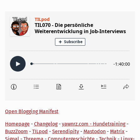
Open Blogging Manifest
Homepage
-
Changelog
-
yawnrz.com - Hundetraining
-
BuzzZoom
-
TILpod
-
Serendipity
-
Mastodon
-
Matrix
-
Signal
-
Threema
-
Computergeschichte
-
Technik
-
Linux-