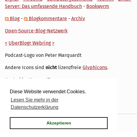
Server: Das umfassende Handbuch
-
Bookwyrm
Blog
-
Blogkommentare
-
Archiv
Open-Source-Blog-Netzwerk
<
UberBlogr Webring
>
Podcast-Logo von Peter Marquardt
Andere Icons sind
nicht
lizenzfreie
Glyphicons
.
Hosted by
My own IT.
Diese Website verwendet Cookies.
Lesen Sie mehr in der
Datenschutzerklärung
Powered by
Serendipity
& the
dirk
theme.
Akzeptieren