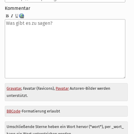
Kommentar
Antwort
Gravatar
, Favatar (Favicons),
Pavatar
Autoren-Bilder werden
zu
unterstützt.
BBCode
-Formatierung erlaubt
Umschließende Sterne heben ein Wort hervor (*wort*), per _wort_
kann ein Wort unterstrichen werden.