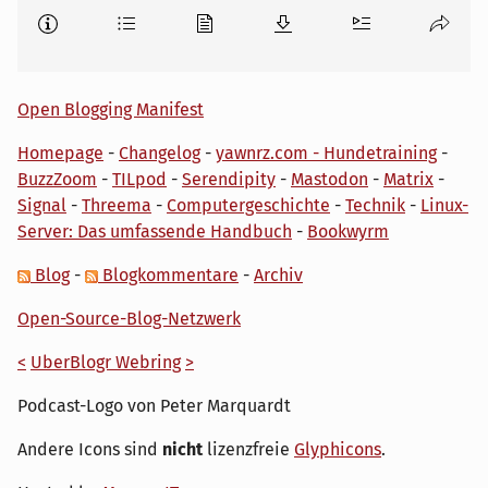
Open Blogging Manifest
Homepage
-
Changelog
-
yawnrz.com - Hundetraining
-
BuzzZoom
-
TILpod
-
Serendipity
-
Mastodon
-
Matrix
-
Signal
-
Threema
-
Computergeschichte
-
Technik
-
Linux-
Server: Das umfassende Handbuch
-
Bookwyrm
Blog
-
Blogkommentare
-
Archiv
Open-Source-Blog-Netzwerk
<
UberBlogr Webring
>
Podcast-Logo von Peter Marquardt
Andere Icons sind
nicht
lizenzfreie
Glyphicons
.