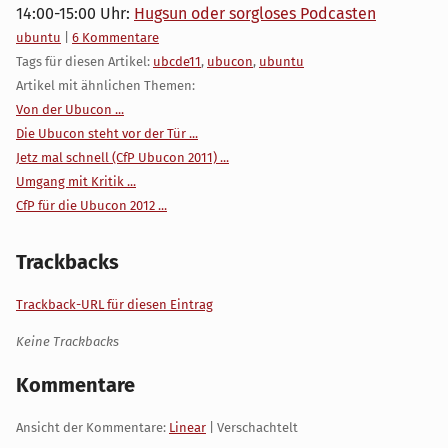
14:00-15:00 Uhr:
Hugsun oder sorgloses Podcasten
Kategorien:
ubuntu
|
6 Kommentare
Tags für diesen Artikel:
ubcde11
,
ubucon
,
ubuntu
Artikel mit ähnlichen Themen:
Von der Ubucon ...
Die Ubucon steht vor der Tür ...
Jetz mal schnell (CfP Ubucon 2011) ...
Umgang mit Kritik ...
CfP für die Ubucon 2012 ...
Trackbacks
Trackback-URL für diesen Eintrag
Keine Trackbacks
Kommentare
Ansicht der Kommentare:
Linear
| Verschachtelt