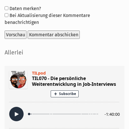
Formular-
Daten merken?
Optionen
Bei Aktualisierung dieser Kommentare
benachrichtigen
Seitenleiste
Allerlei