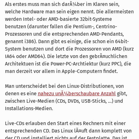
Als erstes muss man sich darÃ¼ber im Klaren sein,
welche Hardware man sein eigen nennt. Die allermeisten
werden Intel- oder AMD-basierte 32bit-Systeme
benutzen (darunter fallen die Pentium-, Centrino-
Prozessoren und die entsprechenden AMD-Pendants,
genannt i386). Dann gibt es einige, die schon ein 64bit-
System benutzen und dort die Prozessoren von AMD (kurz
IA64 oder AMD64). Die letzte von den gebrÃ¤uchlichen
Architektuen ist die Power-PC-Archtiektur (kurz PPC), die
man derzeit vor allem in Apple-Computern findet.
Man unterscheidet bei den Linux-Distributionen, von
denen es eine
nahezu unÃ¼berschaubare Anzahl
gibt,
zwischen Live-Medien (CDs, DVDs, USB-Sticks, ...) und
Installations-Medien.
Live-CDs erlauben den Start eines Rechners mit einer
entsprechenden CD. Das Linux lÃ¤uft dann komplett von
der CD und installiert nichts auf der Festplatte. Das ist