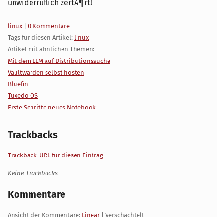
unwiderruflich zertÃ¶rt!
Kategorien:
linux
|
0 Kommentare
Tags für diesen Artikel:
linux
Artikel mit ähnlichen Themen:
Mit dem LLM auf Distributionssuche
Vaultwarden selbst hosten
Bluefin
Tuxedo OS
Erste Schritte neues Notebook
Trackbacks
Trackback-URL für diesen Eintrag
Keine Trackbacks
Kommentare
Ansicht der Kommentare:
Linear
| Verschachtelt