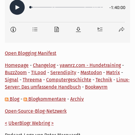
Open Blogging Manifest
Homepage
-
Changelog
-
yawnrz.com - Hundetraining
-
BuzzZoom
-
TILpod
-
Serendipity
-
Mastodon
-
Matrix
-
Signal
-
Threema
-
Computergeschichte
-
Technik
-
Linux-
Server: Das umfassende Handbuch
-
Bookwyrm
Blog
-
Blogkommentare
-
Archiv
Open-Source-Blog-Netzwerk
<
UberBlogr Webring
>