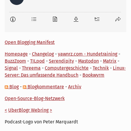
Open Blogging Manifest
Homepage
-
Changelog
-
yawnrz.com - Hundetraining
-
BuzzZoom
-
TILpod
-
Serendipity
-
Mastodon
-
Matrix
-
Signal
-
Threema
-
Computergeschichte
-
Technik
-
Linux-
Server: Das umfassende Handbuch
-
Bookwyrm
Blog
-
Blogkommentare
-
Archiv
Open-Source-Blog-Netzwerk
<
UberBlogr Webring
>
Podcast-Logo von Peter Marquardt