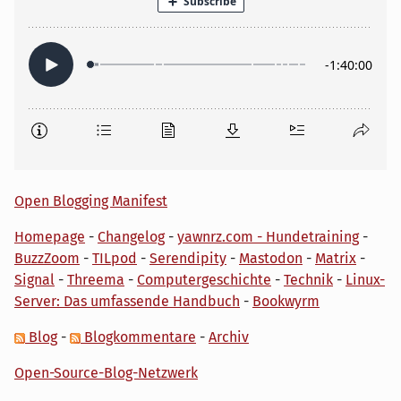
Open Blogging Manifest
Homepage
-
Changelog
-
yawnrz.com - Hundetraining
-
BuzzZoom
-
TILpod
-
Serendipity
-
Mastodon
-
Matrix
-
Signal
-
Threema
-
Computergeschichte
-
Technik
-
Linux-
Server: Das umfassende Handbuch
-
Bookwyrm
Blog
-
Blogkommentare
-
Archiv
Open-Source-Blog-Netzwerk