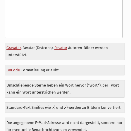
Antwort
Gravatar
, Favatar (Favicons),
Pavatar
Autoren-Bilder werden
zu
unterstützt.
BBCode
-Formatierung erlaubt
Umschließende Sterne heben ein Wort hervor (*wort*), per _wort_
kann ein Wort unterstrichen werden.
Standard-Text Smilies wie :-) und ;-) werden zu Bildern konvertiert.
Die angegebene E-Mail-Adresse wird nicht dargestellt, sondern nur
für eventuelle Benachrichtigungen verwendet.