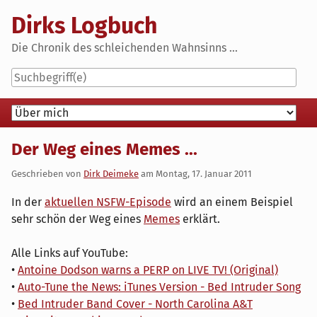
Skip
Dirks Logbuch
to
content
Die Chronik des schleichenden Wahnsinns ...
Navigation
Der Weg eines Memes ...
Geschrieben von
Dirk Deimeke
am
Montag, 17. Januar 2011
In der
aktuellen NSFW-Episode
wird an einem Beispiel
sehr schön der Weg eines
Memes
erklärt.
Alle Links auf YouTube:
•
Antoine Dodson warns a PERP on LIVE TV! (Original)
•
Auto-Tune the News: iTunes Version - Bed Intruder Song
•
Bed Intruder Band Cover - North Carolina A&T