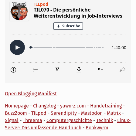
Open Blogging Manifest
Homepage
-
Changelog
-
yawnrz.com - Hundetraining
-
BuzzZoom
-
TILpod
-
Serendipity
-
Mastodon
-
Matrix
-
Signal
-
Threema
-
Computergeschichte
-
Technik
-
Linux-
Server: Das umfassende Handbuch
-
Bookwyrm