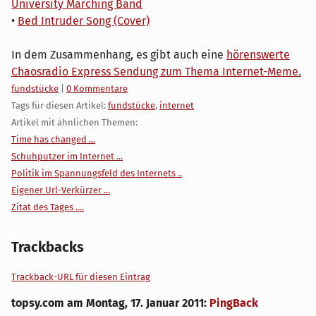
University Marching Band
•
Bed Intruder Song (Cover)
In dem Zusammenhang, es gibt auch eine
hörenswerte
Chaosradio Express Sendung zum Thema Internet-Meme.
Kategorien:
fundstücke
|
0 Kommentare
Tags für diesen Artikel:
fundstücke
,
internet
Artikel mit ähnlichen Themen:
Time has changed ...
Schuhputzer im Internet ...
Politik im Spannungsfeld des Internets ..
Eigener Url-Verkürzer ...
Zitat des Tages ....
Trackbacks
Trackback-URL für diesen Eintrag
topsy.com
am
Montag, 17. Januar 2011
:
PingBack