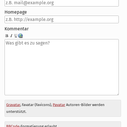
Homepage
Kommentar
Antwort
Gravatar
, Favatar (Favicons),
Pavatar
Autoren-Bilder werden
zu
unterstützt.
BBCode
-Formatierung erlaubt