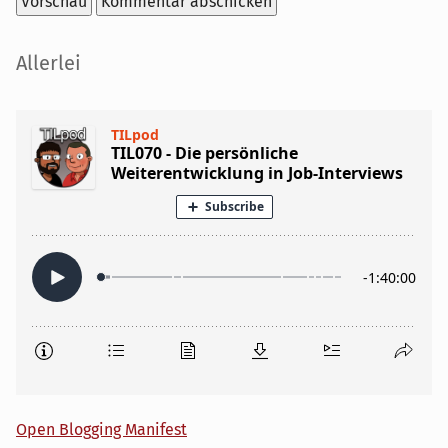
Seitenleiste
Allerlei
Open Blogging Manifest