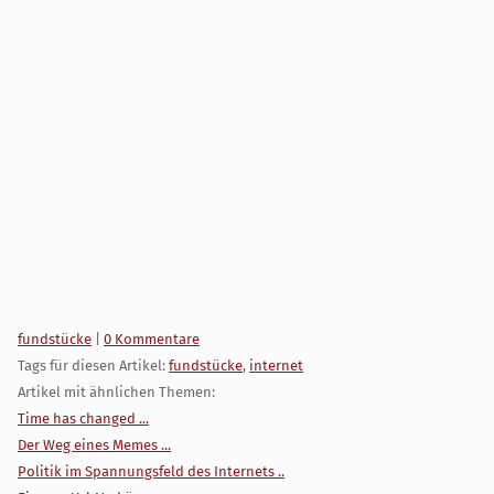
Kategorien:
fundstücke
|
0 Kommentare
Tags für diesen Artikel:
fundstücke
,
internet
Artikel mit ähnlichen Themen:
Time has changed ...
Der Weg eines Memes ...
Politik im Spannungsfeld des Internets ..