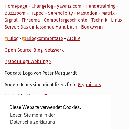
Homepage
-
Changelog
-
yawnrz.com - Hundetraining
-
BuzzZoom
-
TILpod
-
Serendipity
-
Mastodon
-
Matrix
-
Signal
-
Threema
-
Computergeschichte
-
Technik
-
Linux-
Server: Das umfassende Handbuch
-
Bookwyrm
Blog
-
Blogkommentare
-
Archiv
Open-Source-Blog-Netzwerk
<
UberBlogr Webring
>
Podcast-Logo von Peter Marquardt
Andere Icons sind
nicht
lizenzfreie
Glyphicons
.
Hosted by
My own IT.
Diese Website verwendet Cookies.
Lesen Sie mehr in der
Datenschutzerklärung