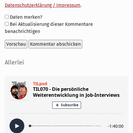
Datenschutzerklärung / Impressum
.
Formular-
Daten merken?
Optionen
Bei Aktualisierung dieser Kommentare
benachrichtigen
Seitenleiste
Allerlei