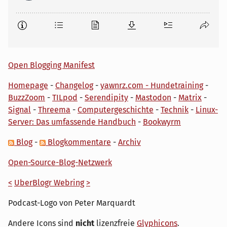
Open Blogging Manifest
Homepage
-
Changelog
-
yawnrz.com - Hundetraining
-
BuzzZoom
-
TILpod
-
Serendipity
-
Mastodon
-
Matrix
-
Signal
-
Threema
-
Computergeschichte
-
Technik
-
Linux-
Server: Das umfassende Handbuch
-
Bookwyrm
Blog
-
Blogkommentare
-
Archiv
Open-Source-Blog-Netzwerk
<
UberBlogr Webring
>
Podcast-Logo von Peter Marquardt
Andere Icons sind
nicht
lizenzfreie
Glyphicons
.