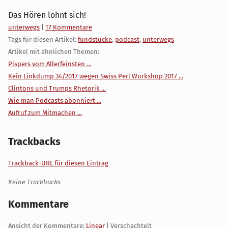
Das Hören lohnt sich!
Kategorien:
unterwegs
|
17 Kommentare
Tags für diesen Artikel:
fundstücke
,
podcast
,
unterwegs
Artikel mit ähnlichen Themen:
Pispers vom Allerfeinsten ...
Kein Linkdump 34/2017 wegen Swiss Perl Workshop 2017 ...
Clintons und Trumps Rhetorik ...
Wie man Podcasts abonniert ...
Aufruf zum Mitmachen ...
Trackbacks
Trackback-URL für diesen Eintrag
Keine Trackbacks
Kommentare
Ansicht der Kommentare:
Linear
| Verschachtelt