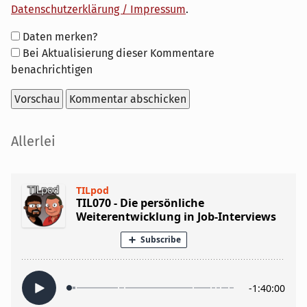
Datenschutzerklärung / Impressum
.
Formular-
Daten merken?
Optionen
Bei Aktualisierung dieser Kommentare
benachrichtigen
Seitenleiste
Allerlei