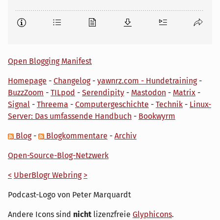
Open Blogging Manifest
Homepage
-
Changelog
-
yawnrz.com - Hundetraining
-
BuzzZoom
-
TILpod
-
Serendipity
-
Mastodon
-
Matrix
-
Signal
-
Threema
-
Computergeschichte
-
Technik
-
Linux-
Server: Das umfassende Handbuch
-
Bookwyrm
Blog
-
Blogkommentare
-
Archiv
Open-Source-Blog-Netzwerk
<
UberBlogr Webring
>
Podcast-Logo von Peter Marquardt
Andere Icons sind
nicht
lizenzfreie
Glyphicons
.