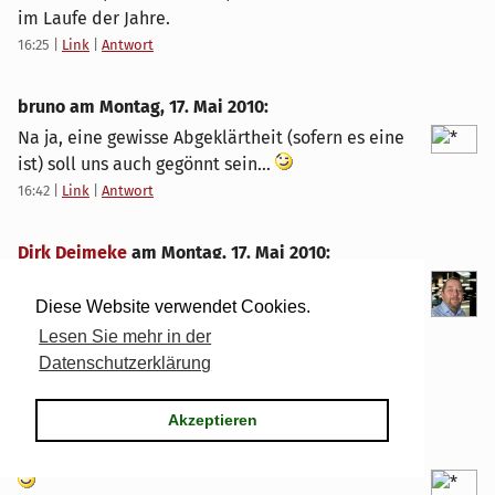
im Laufe der Jahre.
16:25
|
Link
|
Antwort
bruno am
Montag, 17. Mai 2010
:
Na ja, eine gewisse Abgeklärtheit (sofern es eine
ist) soll uns auch gegönnt sein...
16:42
|
Link
|
Antwort
Dirk Deimeke
am
Montag, 17. Mai 2010
:
Ich kann mich noch daran erinnern, dass ich nie
Diese Website verwendet Cookies.
so werden wollte wie meine Eltern und ich nie
jeden Abend zu Hause bleiben wollte. Und, was
Lesen Sie mehr in der
ist passiert? Ich bin genauso geworden.
Datenschutzerklärung
16:47
|
Link
|
Antwort
Akzeptieren
bruno am
Montag, 17. Mai 2010
: