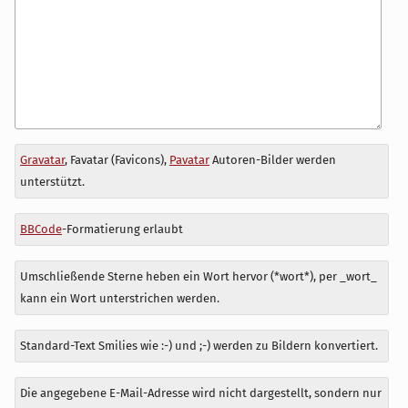
Antwort
Gravatar
, Favatar (Favicons),
Pavatar
Autoren-Bilder werden
zu
unterstützt.
BBCode
-Formatierung erlaubt
Umschließende Sterne heben ein Wort hervor (*wort*), per _wort_
kann ein Wort unterstrichen werden.
Standard-Text Smilies wie :-) und ;-) werden zu Bildern konvertiert.
Die angegebene E-Mail-Adresse wird nicht dargestellt, sondern nur