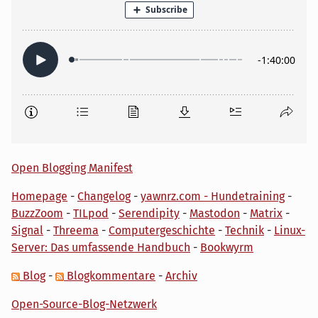
Open Blogging Manifest
Homepage
-
Changelog
-
yawnrz.com - Hundetraining
-
BuzzZoom
-
TILpod
-
Serendipity
-
Mastodon
-
Matrix
-
Signal
-
Threema
-
Computergeschichte
-
Technik
-
Linux-
Server: Das umfassende Handbuch
-
Bookwyrm
Blog
-
Blogkommentare
-
Archiv
Open-Source-Blog-Netzwerk