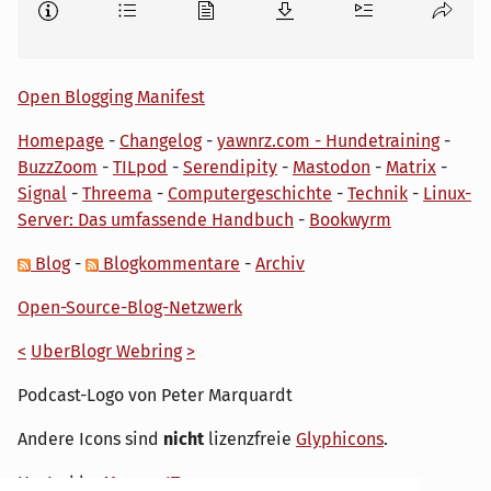
Open Blogging Manifest
Homepage
-
Changelog
-
yawnrz.com - Hundetraining
-
BuzzZoom
-
TILpod
-
Serendipity
-
Mastodon
-
Matrix
-
Signal
-
Threema
-
Computergeschichte
-
Technik
-
Linux-
Server: Das umfassende Handbuch
-
Bookwyrm
Blog
-
Blogkommentare
-
Archiv
Open-Source-Blog-Netzwerk
<
UberBlogr Webring
>
Podcast-Logo von Peter Marquardt
Andere Icons sind
nicht
lizenzfreie
Glyphicons
.
Hosted by
My own IT.