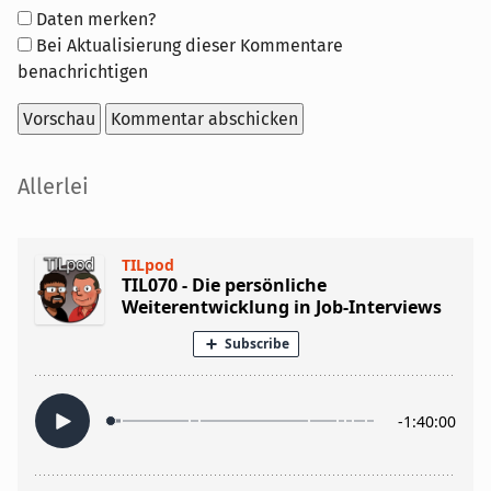
Formular-
Daten merken?
Optionen
Bei Aktualisierung dieser Kommentare
benachrichtigen
Seitenleiste
Allerlei