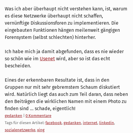
Was ich aber überhaupt nicht verstehen kann, ist, warum
es diese Netzwerke überhaupt nicht schaffen,
vernünftige Diskussionsforen zu implementieren. Die
eingebauten Funktionen hängen meilenweit gängigen
Forensystem (selbst schlechten) hinterher.
Ich habe mich ja damit abgefunden, dass es nie wieder
so schön wie im
Usenet
wird, aber so ist das echt
bescheiden.
Eines der erkennbaren Resultate ist, dass in den
Gruppen nur mit sehr gebremstem Schaum diskutiert
wird. Natürlich liegt das auch zum Teil daran, dass neben
den Beiträgen die wirklichen Namen mit einem Photo zu
finden sind ... schade, eigentlich!
Kategorien:
gedanken
|
0 Kommentare
Tags für diesen Artikel:
facebook
,
gedanken
,
internet
,
linkedin
,
sozialenetzwerke
,
xing