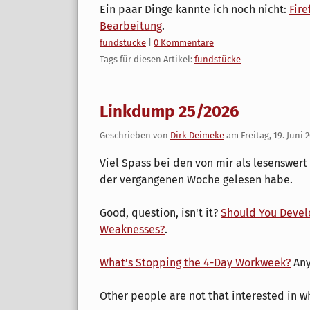
Ein paar Dinge kannte ich noch nicht:
Fire
Bearbeitung
.
Kategorien:
fundstücke
|
0 Kommentare
Tags für diesen Artikel:
fundstücke
Linkdump 25/2026
Geschrieben von
Dirk Deimeke
am
Freitag, 19. Juni 
Viel Spass bei den von mir als lesenswert
der vergangenen Woche gelesen habe.
Good, question, isn't it?
Should You Devel
Weaknesses?
.
What’s Stopping the 4-Day Workweek?
Any
Other people are not that interested in wh