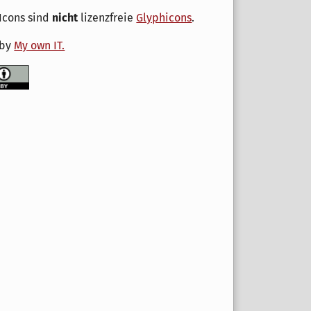
Icons sind
nicht
lizenzfreie
Glyphicons
.
 by
My own IT.