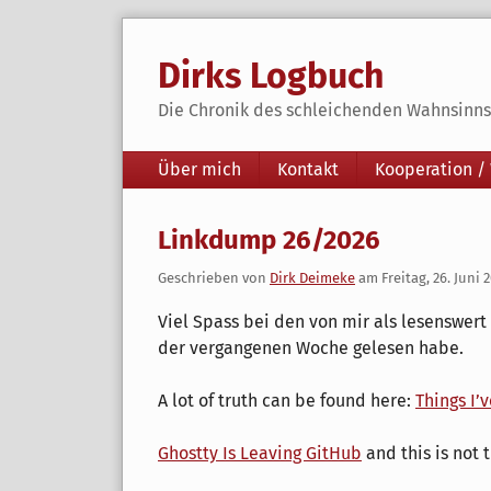
Skip
to
Dirks Logbuch
content
Die Chronik des schleichenden Wahnsinns 
Navigation
Über mich
Kontakt
Kooperation /
Linkdump 26/2026
Geschrieben von
Dirk Deimeke
am
Freitag, 26. Juni 
Viel Spass bei den von mir als lesenswert
der vergangenen Woche gelesen habe.
A lot of truth can be found here:
Things I’
Ghostty Is Leaving GitHub
and this is not 