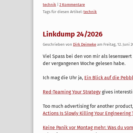
Kategorien:
technik
|
2 Kommentare
Tags für diesen Artikel:
technik
Linkdump 24/2026
Geschrieben von
Dirk Deimeke
am
Freitag, 12. Juni 
Viel Spass bei den von mir als lesenswert
der vergangenen Woche gelesen habe.
Ich mag die Uhr ja,
Ein Blick auf die Pebb
Red-Teaming Your Strategy
gives interesti
Too much advertising for another product, 
Actions Is Slowly Killing Your Engineering
Keine Panik vor Montag mehr: Was du vom