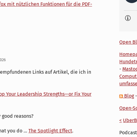
fox mit nützlichen Funktionen für die PDF-
Open Bl
Homep
2026
Hundetr
-
Masto
 empfundenen Links auf Artikel, die ich in
Comput
umfass
op Your Leadership Strengths—or Fix Your
Blog
Open-So
 good reasons?
<
UberB
at you do ...
The Spotlight Effect
.
Podcast