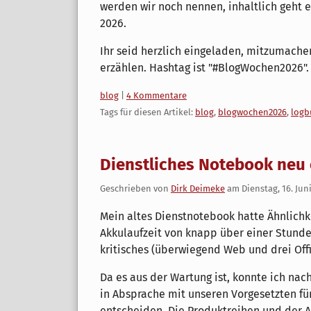
werden wir noch nennen, inhaltlich geht 
2026.
Ihr seid herzlich eingeladen, mitzumache
erzählen. Hashtag ist "#BlogWochen2026".
Kategorien:
blog
|
4 Kommentare
Tags für diesen Artikel:
blog
,
blogwochen2026
,
logb
Dienstliches Notebook neu
Geschrieben von
Dirk Deimeke
am
Dienstag, 16. Jun
Mein altes Dienstnotebook hatte Ähnlichk
Akkulaufzeit von knapp über einer Stunde
kritisches (überwiegend Web und drei Of
Da es aus der Wartung ist, konnte ich na
in Absprache mit unseren Vorgesetzten fü
entscheiden. Die Produktreihen und der 