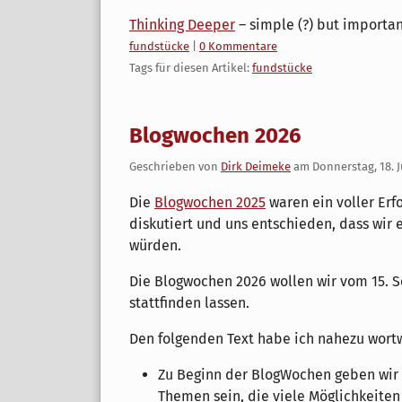
Thinking Deeper
– simple (?) but importan
Kategorien:
fundstücke
|
0 Kommentare
Tags für diesen Artikel:
fundstücke
Blogwochen 2026
Geschrieben von
Dirk Deimeke
am
Donnerstag, 18. J
Die
Blogwochen 2025
waren ein voller Erf
diskutiert und uns entschieden, dass wir 
würden.
Die Blogwochen 2026 wollen wir vom 15. 
stattfinden lassen.
Den folgenden Text habe ich nahezu wor
Zu Beginn der BlogWochen geben wir 
Themen sein, die viele Möglichkeiten 