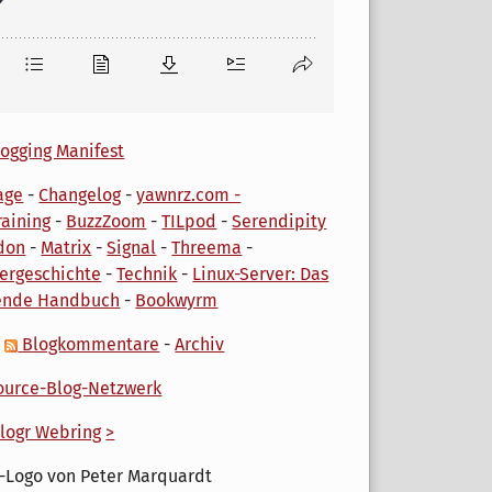
ogging Manifest
age
-
Changelog
-
yawnrz.com -
aining
-
BuzzZoom
-
TILpod
-
Serendipity
don
-
Matrix
-
Signal
-
Threema
-
ergeschichte
-
Technik
-
Linux-Server: Das
ende Handbuch
-
Bookwyrm
-
Blogkommentare
-
Archiv
urce-Blog-Netzwerk
logr Webring
>
-Logo von Peter Marquardt