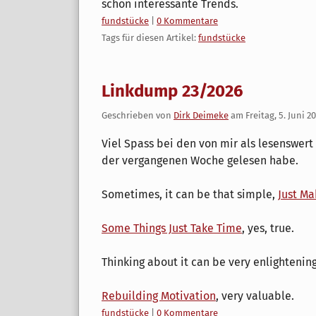
schon interessante Trends.
Kategorien:
fundstücke
|
0 Kommentare
Tags für diesen Artikel:
fundstücke
Linkdump 23/2026
Geschrieben von
Dirk Deimeke
am
Freitag, 5. Juni 2
Viel Spass bei den von mir als lesenswert
der vergangenen Woche gelesen habe.
Sometimes, it can be that simple,
Just Ma
Some Things Just Take Time
, yes, true.
Thinking about it can be very enlightenin
Rebuilding Motivation
, very valuable.
Kategorien:
fundstücke
|
0 Kommentare