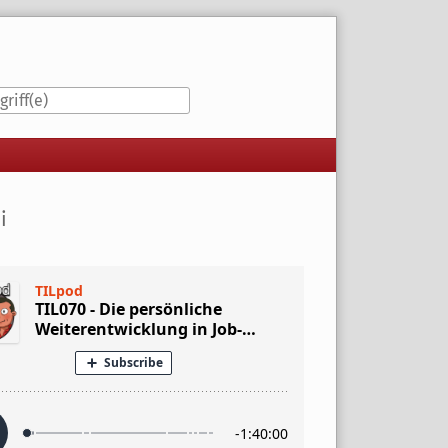
iste
i