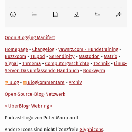
Open Blogging Manifest
Homepage
-
Changelog
-
yawnrz.com - Hundetraining
-
BuzzZoom
-
TILpod
-
Serendipity
-
Mastodon
-
Matrix
-
Signal
-
Threema
-
Computergeschichte
-
Technik
-
Linux-
Server: Das umfassende Handbuch
-
Bookwyrm
Blog
-
Blogkommentare
-
Archiv
Open-Source-Blog-Netzwerk
<
UberBlogr Webring
>
Podcast-Logo von Peter Marquardt
Andere Icons sind
nicht
lizenzfreie
Glyphicons
.