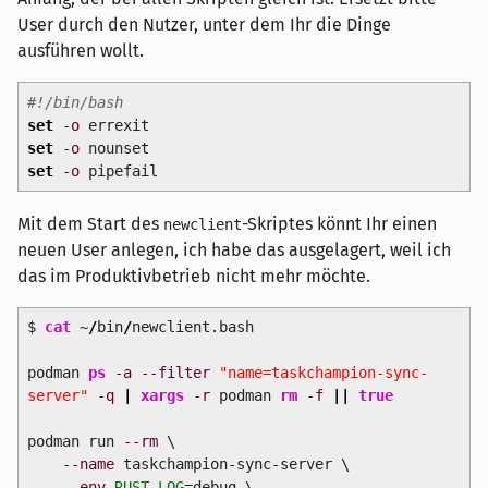
User durch den Nutzer, unter dem Ihr die Dinge
ausführen wollt.
#!/bin/bash
set
-o
errexit
set
-o
nounset
set
-o
pipefail
Mit dem Start des
-Skriptes könnt Ihr einen
newclient
neuen User anlegen, ich habe das ausgelagert, weil ich
das im Produktivbetrieb nicht mehr möchte.
$
cat
~
/
bin
/
newclient.bash
podman
ps
-a
--filter
"name=taskchampion-sync-
server"
-q
|
xargs
-r
podman
rm
-f
||
true
podman run
--rm
\
--name
taskchampion-sync-server \
--env
RUST_LOG
=debug \