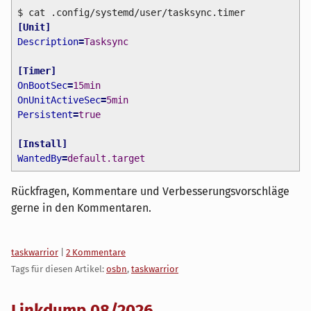
$ cat .config/systemd/user/tasksync.timer
[
Unit
]
Description
=
Tasksync
[
Timer
]
OnBootSec
=
15min
OnUnitActiveSec
=
5min
Persistent
=
true
[
Install
]
WantedBy
=
default.target
Rückfragen, Kommentare und Verbesserungsvorschläge
gerne in den Kommentaren.
Kategorien:
taskwarrior
|
2 Kommentare
Tags für diesen Artikel:
osbn
,
taskwarrior
Linkdump 08/2026