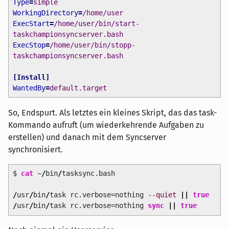
Type
=
simple
WorkingDirectory
=
/home/user
ExecStart
=
/home/user/bin/start-
taskchampionsyncserver.bash
ExecStop
=
/home/user/bin/stopp-
taskchampionsyncserver.bash
[
Install
]
WantedBy
=
default.target
So, Endspurt. Als letztes ein kleines Skript, das das task-
Kommando aufruft (um wiederkehrende Aufgaben zu
erstellen) und danach mit dem Syncserver
synchronisiert.
$
cat
~
/
bin
/
tasksync.bash
/
usr
/
bin
/
task rc.verbose=nothing
--quiet
||
true
/
usr
/
bin
/
task rc.verbose=nothing
sync
||
true