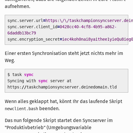
aufnehmen.
sync.server.url
=
https:\/\/taskchampionsyncserver.dei
sync.server.client_id
=
0428cc40-4cf8-4b95-a862-
6daddb13bc79
sync.encryption_secret
=
iec4koh0nai8yaithee1yieQu8ieg
Einer ersten Synchronisation steht jetzt nichts mehr im
Weg.
$ task
sync
Syncing with
sync
server at
https:
//
taskchampionsyncserver.deinedomain.tld
Wenn alles geklappt hat, könnt Ihr das laufende Skript
beenden.
newclient.bash
Das nun folgende Skript startet den Syncserver im
"Produktivbetrieb" (Umgebungsvariable