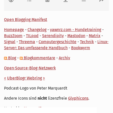
Open Blogging Manifest
Homepage
-
Changelog
-
yawnrz.com - Hundetraining
-
BuzzZoom
-
TILpod
-
Serendipity
-
Mastodon
-
Matrix
-
Signal
-
Threema
-
Computergeschichte
-
Technik
-
Linux-
Server: Das umfassende Handbuch
-
Bookwyrm
Blog
-
Blogkommentare
-
Archiv
Open-Source-Blog-Netzwerk
<
UberBlogr Webring
>
Podcast-Logo von Peter Marquardt
Andere Icons sind
nicht
lizenzfreie
Glyphicons
.
Hosted by
My own IT.