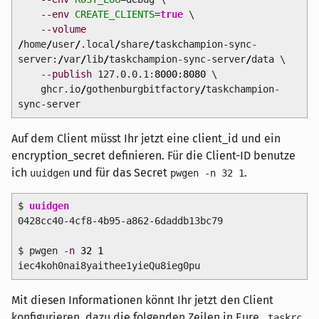
--env
CREATE_CLIENTS
=
true
\
--volume
/
home
/
user
/
.local
/
share
/
taskchampion-sync-
server:
/
var
/
lib
/
taskchampion-sync-server
/
data \
--publish
127.0.0.1:
8000
:
8080
\
ghcr.io
/
gothenburgbitfactory
/
taskchampion-
sync-server
Auf dem Client müsst Ihr jetzt eine client_id und ein
encryption_secret definieren. Für die Client-ID benutze
ich
und für das Secret
.
uuidgen
pwgen -n 32 1
$
uuidgen
0428cc40-4cf8-4b95-a862-6daddb13bc79
$ pwgen
-n
32
1
iec4koh0nai8yaithee1yieQu8ieg0pu
Mit diesen Informationen könnt Ihr jetzt den Client
konfigurieren, dazu die folgenden Zeilen in Eure
.taskrc