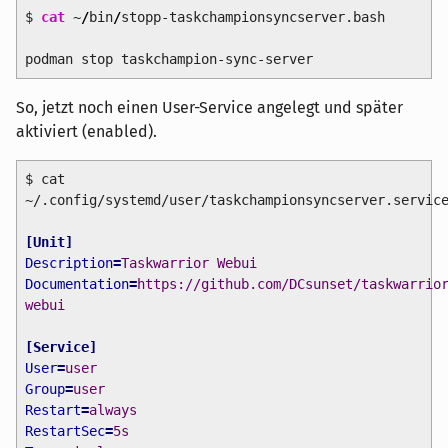
$
cat
~
/
bin
/
stopp-taskchampionsyncserver.bash
podman stop taskchampion-sync-server
So, jetzt noch einen User-Service angelegt und später
aktiviert (enabled).
$ cat
~/.config/systemd/user/taskchampionsyncserver.servic
[
Unit
]
Description
=
Taskwarrior Webui
Documentation
=
https://github.com/DCsunset/taskwarrio
webui
[
Service
]
User
=
user
Group
=
user
Restart
=
always
RestartSec
=
5s