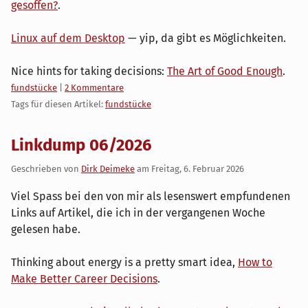
gesoffen?
.
Linux auf dem Desktop
— yip, da gibt es Möglichkeiten.
Nice hints for taking decisions:
The Art of Good Enough
.
Kategorien:
fundstücke
|
2 Kommentare
Tags für diesen Artikel:
fundstücke
Linkdump 06/2026
Geschrieben von
Dirk Deimeke
am
Freitag, 6. Februar 2026
Viel Spass bei den von mir als lesenswert empfundenen
Links auf Artikel, die ich in der vergangenen Woche
gelesen habe.
Thinking about energy is a pretty smart idea,
How to
Make Better Career Decisions
.