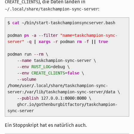
), die Daten landen in
CREATE_CLIENTS
:
~/.local/share/taskchampion-sync-server
$
cat
~
/
bin
/
start-taskchampionsyncserver.bash
podman
ps
-a
--filter
"name=taskchampion-sync-
server"
-q
|
xargs
-r
podman
rm
-f
||
true
podman run
--rm
\
--name
taskchampion-sync-server \
--env
RUST_LOG
=debug \
--env
CREATE_CLIENTS
=
false
\
--volume
/
home
/
user
/
.local
/
share
/
taskchampion-sync-
server:
/
var
/
lib
/
taskchampion-sync-server
/
data \
--publish
127.0.0.1:
8000
:
8080
\
ghcr.io
/
gothenburgbitfactory
/
taskchampion-
sync-server
Ein Stoppskript hat es natürlich auch.