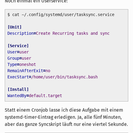
Noch einmal ein Userservice:
$ cat ~/.config/systemd/user/tasksync.service
[
Unit
]
Description
=
Create Recurring tasks and sync
[
Service
]
User
=
user
Group
=
user
Type
=
oneshot
RemainAfterExit
=
no
ExecStart
=
/home/user/bin/tasksync.bash
[
Install
]
WantedBy
=
default.target
Statt einem Cronjob lasse ich diese Aufgabe mit einem
systemd-timer-Eintrag erledigen. Ja, alle fünf Minuten,
aber das ganze Syncskript läuft nur eine viertel Sekunde.