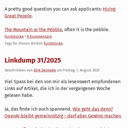
A pretty good question you can ask applicants:
Hiring
Great People
.
The Mountain or the Pebble
, often it is the pebble.
Kategorien:
fundstücke
|
0 Kommentare
Tags für diesen Artikel:
fundstücke
Linkdump 31/2025
Geschrieben von
Dirk Deimeke
am
Freitag, 1. August 2025
Viel Spass bei den von mir als lesenswert empfundenen
Links auf Artikel, die ich in der vergangenen Woche
gelesen habe.
Ja, das finde ich auch spannend.
Wie geht das denn?
OpenAI bleibt gemeinnützig – darf aber Gewinn machen
.