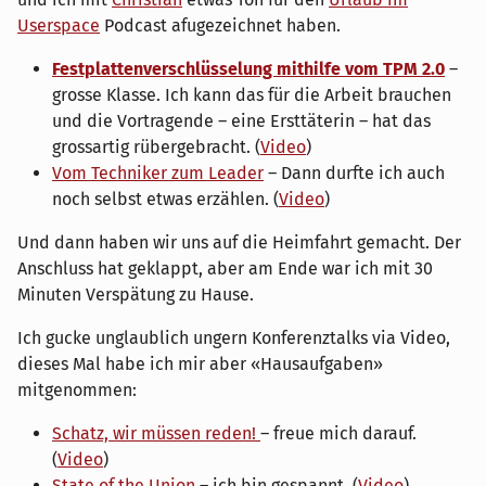
Userspace
Podcast afugezeichnet haben.
Festplattenverschlüsselung mithilfe vom TPM 2.0
–
grosse Klasse. Ich kann das für die Arbeit brauchen
und die Vortragende – eine Ersttäterin – hat das
grossartig rübergebracht. (
Video
)
Vom Techniker zum Leader
– Dann durfte ich auch
noch selbst etwas erzählen. (
Video
)
Und dann haben wir uns auf die Heimfahrt gemacht. Der
Anschluss hat geklappt, aber am Ende war ich mit 30
Minuten Verspätung zu Hause.
Ich gucke unglaublich ungern Konferenztalks via Video,
dieses Mal habe ich mir aber «Hausaufgaben»
mitgenommen:
Schatz, wir müssen reden!
– freue mich darauf.
(
Video
)
State of the Union
– ich bin gespannt. (
Video
)