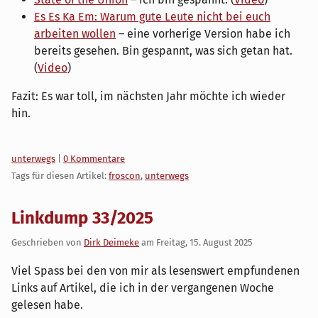
Es Es Ka Em: Warum gute Leute nicht bei euch
arbeiten wollen
– eine vorherige Version habe ich
bereits gesehen. Bin gespannt, was sich getan hat.
(
Video
)
Fazit: Es war toll, im nächsten Jahr möchte ich wieder
hin.
Kategorien:
unterwegs
|
0 Kommentare
Tags für diesen Artikel:
froscon
,
unterwegs
Linkdump 33/2025
Geschrieben von
Dirk Deimeke
am
Freitag, 15. August 2025
Viel Spass bei den von mir als lesenswert empfundenen
Links auf Artikel, die ich in der vergangenen Woche
gelesen habe.