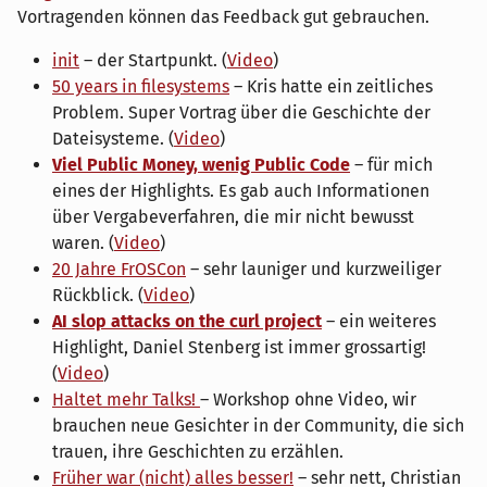
Vortragenden können das Feedback gut gebrauchen.
init
– der Startpunkt. (
Video
)
50 years in filesystems
– Kris hatte ein zeitliches
Problem. Super Vortrag über die Geschichte der
Dateisysteme. (
Video
)
Viel Public Money, wenig Public Code
– für mich
eines der Highlights. Es gab auch Informationen
über Vergabeverfahren, die mir nicht bewusst
waren. (
Video
)
20 Jahre FrOSCon
– sehr launiger und kurzweiliger
Rückblick. (
Video
)
AI slop attacks on the curl project
– ein weiteres
Highlight, Daniel Stenberg ist immer grossartig!
(
Video
)
Haltet mehr Talks!
– Workshop ohne Video, wir
brauchen neue Gesichter in der Community, die sich
trauen, ihre Geschichten zu erzählen.
Früher war (nicht) alles besser!
– sehr nett, Christian