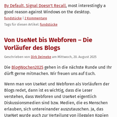
By Default, Signal Doesn't Recall
, most interestingly a
good reason against Windows on the desktop.
Kategorien:
fundstücke
|
2 Kommentare
Tags für diesen Artikel:
fundstücke
Von UseNet bis Webforen – Die
Vorläufer des Blogs
Geschrieben von
Dirk Deimeke
am
Mittwoch, 20. August 2025
Die
BlogWochen2025
gehen in die nächste Runde und Ihr
dürft gerne mitmachen. Wir freuen uns auf Euch.
Wenn man von UseNet und Webforen als Vorläufern der
Blogs redet, dann ist es wichtig, dass die Leser
verstehen, dass Webforen und UseNet eigentlich
Diskussionsmedien sind bzw. Medien, die es Menschen
erlauben, sich untereinander auszutauschen. Ja, das
UseNet wurde auch zur Verteilung von illegalen Kopien