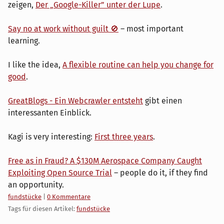
zeigen,
Der „Google-Killer” unter der Lupe
.
Say no at work without guilt 🚫
– most important
learning.
I like the idea,
A flexible routine can help you change for
good
.
GreatBlogs - Ein Webcrawler entsteht
gibt einen
interessanten Einblick.
Kagi is very interesting:
First three years
.
Free as in Fraud? A $130M Aerospace Company Caught
Exploiting Open Source Trial
– people do it, if they find
an opportunity.
Kategorien:
fundstücke
|
0 Kommentare
Tags für diesen Artikel:
fundstücke