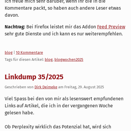
Ich freue mich sehr darüber, wenn ihr die in die
Kommentare packt, so haben auch andere Leser etwas
davon.
Nachtrag:
Bei Firefox leistet mir das Addon
Feed Preview
sehr gute Dienste und ich kann es nur weiterempfehlen.
Kategorien:
blog
|
10 Kommentare
Tags für diesen Artikel:
blog
,
blogwochen2025
Linkdump 35/2025
Geschrieben von
Dirk Deimeke
am
Freitag, 29. August 2025
Viel Spass bei den von mir als lesenswert empfundenen
Links auf Artikel, die ich in der vergangenen Woche
gelesen habe.
Ob Perplexity wirklich das Potenzial hat, wird sich