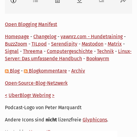
Open Blogging Manifest
Homepage
-
Changelog
-
yawnrz.com - Hundetraining
-
BuzzZoom
-
TILpod
-
Serendipity
-
Mastodon
-
Matrix
-
Signal
-
Threema
-
Computergeschichte
-
Technik
-
Linux-
Server: Das umfassende Handbuch
-
Bookwyrm
Blog
-
Blogkommentare
-
Archiv
Open-Source-Blog-Netzwerk
<
UberBlogr Webring
>
Podcast-Logo von Peter Marquardt
Andere Icons sind
nicht
lizenzfreie
Glyphicons
.
Hosted by
My own IT.