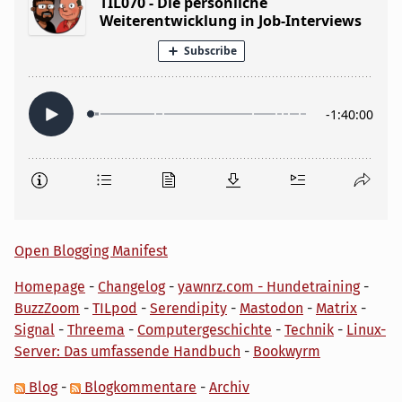
Open Blogging Manifest
Homepage
-
Changelog
-
yawnrz.com - Hundetraining
-
BuzzZoom
-
TILpod
-
Serendipity
-
Mastodon
-
Matrix
-
Signal
-
Threema
-
Computergeschichte
-
Technik
-
Linux-
Server: Das umfassende Handbuch
-
Bookwyrm
Blog
-
Blogkommentare
-
Archiv