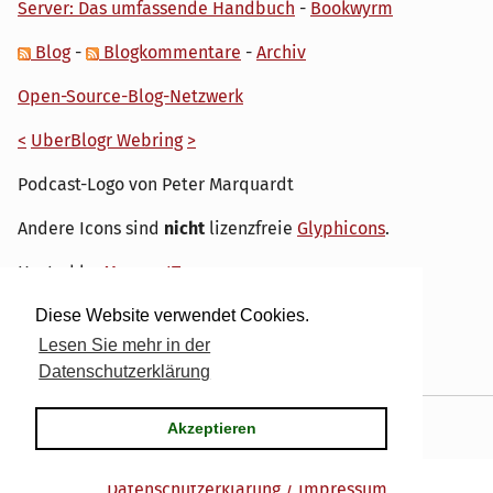
Server: Das umfassende Handbuch
-
Bookwyrm
Blog
-
Blogkommentare
-
Archiv
Open-Source-Blog-Netzwerk
<
UberBlogr Webring
>
Podcast-Logo von Peter Marquardt
Andere Icons sind
nicht
lizenzfreie
Glyphicons
.
Hosted by
My own IT.
Diese Website verwendet Cookies.
Lesen Sie mehr in der
Datenschutzerklärung
Powered by
Serendipity
& the
dirk
theme.
Akzeptieren
Datenschutzerklärung / Impressum