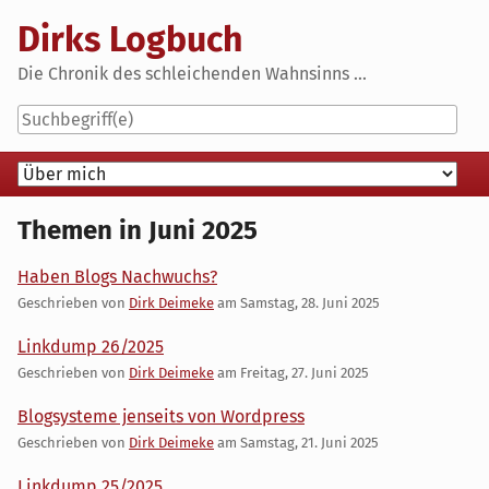
Skip
Dirks Logbuch
to
content
Die Chronik des schleichenden Wahnsinns ...
Navigation
Themen in Juni 2025
Haben Blogs Nachwuchs?
Geschrieben von
Dirk Deimeke
am
Samstag, 28. Juni 2025
Linkdump 26/2025
Geschrieben von
Dirk Deimeke
am
Freitag, 27. Juni 2025
Blogsysteme jenseits von Wordpress
Geschrieben von
Dirk Deimeke
am
Samstag, 21. Juni 2025
Linkdump 25/2025