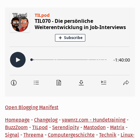
Open Blogging Manifest
Homepage
-
Changelog
-
yawnrz.com - Hundetraining
-
BuzzZoom
-
TILpod
-
Serendipity
-
Mastodon
-
Matrix
-
Signal
-
Threema
-
Computergeschichte
-
Technik
-
Linux-