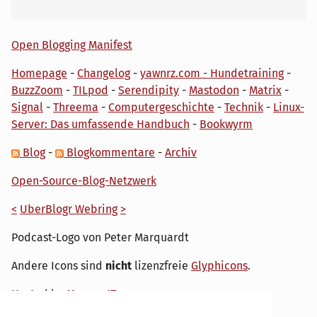
Open Blogging Manifest
Homepage
-
Changelog
-
yawnrz.com - Hundetraining
-
BuzzZoom
-
TILpod
-
Serendipity
-
Mastodon
-
Matrix
-
Signal
-
Threema
-
Computergeschichte
-
Technik
-
Linux-
Server: Das umfassende Handbuch
-
Bookwyrm
Blog
-
Blogkommentare
-
Archiv
Open-Source-Blog-Netzwerk
<
UberBlogr Webring
>
Podcast-Logo von Peter Marquardt
Andere Icons sind
nicht
lizenzfreie
Glyphicons
.
Hosted by
My own IT.