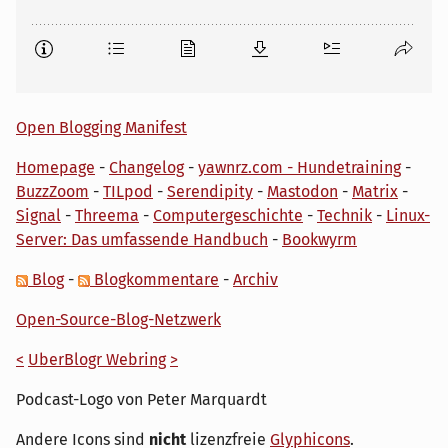
Open Blogging Manifest
Homepage
-
Changelog
-
yawnrz.com - Hundetraining
-
BuzzZoom
-
TILpod
-
Serendipity
-
Mastodon
-
Matrix
-
Signal
-
Threema
-
Computergeschichte
-
Technik
-
Linux-
Server: Das umfassende Handbuch
-
Bookwyrm
Blog
-
Blogkommentare
-
Archiv
Open-Source-Blog-Netzwerk
<
UberBlogr Webring
>
Podcast-Logo von Peter Marquardt
Andere Icons sind
nicht
lizenzfreie
Glyphicons
.