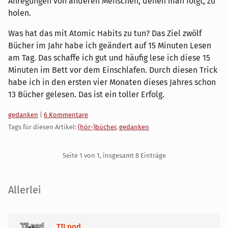
Anregungen von anderen Menschen, denen man folgt, zu
holen.
Was hat das mit Atomic Habits zu tun? Das Ziel zwölf
Bücher im Jahr habe ich geändert auf 15 Minuten Lesen
am Tag. Das schaffe ich gut und häufig lese ich diese 15
Minuten im Bett vor dem Einschlafen. Durch diesen Trick
habe ich in den ersten vier Monaten dieses Jahres schon
13 Bücher gelesen. Das ist ein toller Erfolg.
Kategorien:
gedanken
|
6 Kommentare
Tags für diesen Artikel:
(hör-)bücher
,
gedanken
Pagination
Seite 1 von 1, insgesamt 8 Einträge
Seitenleiste
Allerlei