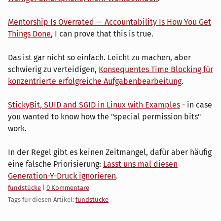
Mentorship Is Overrated — Accountability Is How You Get
Things Done
, I can prove that this is true.
Das ist gar nicht so einfach. Leicht zu machen, aber
schwierig zu verteidigen,
Konsequentes Time Blocking für
konzentrierte erfolgreiche Aufgabenbearbeitung
.
StickyBit, SUID and SGID in Linux with Examples
- in case
you wanted to know how the "special permission bits"
work.
In der Regel gibt es keinen Zeitmangel, dafür aber häufig
eine falsche Priorisierung:
Lasst uns mal diesen
Generation-Y-Druck ignorieren
.
Kategorien:
fundstücke
|
0 Kommentare
Tags für diesen Artikel:
fundstücke