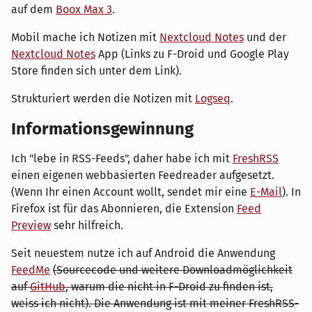
auf dem
Boox Max 3
.
Mobil mache ich Notizen mit
Nextcloud Notes
und der
Nextcloud Notes
App (Links zu F-Droid und Google Play
Store finden sich unter dem Link).
Strukturiert werden die Notizen mit
Logseq
.
Informationsgewinnung
Ich "lebe in RSS-Feeds", daher habe ich mit
FreshRSS
einen eigenen webbasierten Feedreader aufgesetzt.
(Wenn Ihr einen Account wollt, sendet mir eine
E-Mail
). In
Firefox ist für das Abonnieren, die Extension
Feed
Preview
sehr hilfreich.
Seit neuestem nutze ich auf Android die Anwendung
FeedMe
(Sourcecode und weitere Downloadmöglichkeit
auf
GitHub
, warum die nicht in F-Droid zu finden ist,
weiss ich nicht). Die Anwendung ist mit meiner FreshRSS-