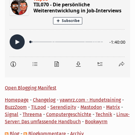
Open Blogging Manifest
Homepage
-
Changelog
-
yawnrz.com - Hundetraining
-
BuzzZoom
-
TILpod
-
Serendipity
-
Mastodon
-
Matrix
-
Signal
-
Threema
-
Computergeschichte
-
Technik
-
Linux-
Server: Das umfassende Handbuch
-
Bookwyrm
Blog
-
Blogkommentare
-
Archiv