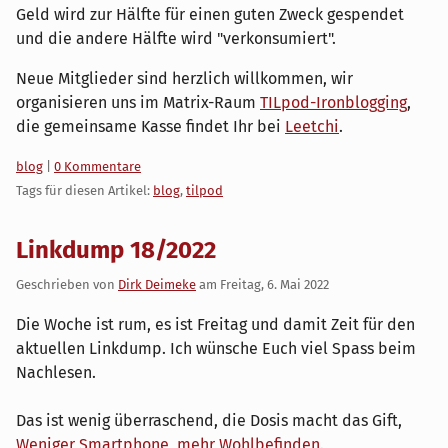
Geld wird zur Hälfte für einen guten Zweck gespendet
und die andere Hälfte wird "verkonsumiert".
Neue Mitglieder sind herzlich willkommen, wir
organisieren uns im Matrix-Raum
TILpod-Ironblogging
,
die gemeinsame Kasse findet Ihr bei
Leetchi
.
Kategorien:
blog
|
0 Kommentare
Tags für diesen Artikel:
blog
,
tilpod
Linkdump 18/2022
Geschrieben von
Dirk Deimeke
am
Freitag, 6. Mai 2022
Die Woche ist rum, es ist Freitag und damit Zeit für den
aktuellen Linkdump. Ich wünsche Euch viel Spass beim
Nachlesen.
Das ist wenig überraschend, die Dosis macht das Gift,
Weniger Smartphone, mehr Wohlbefinden
.