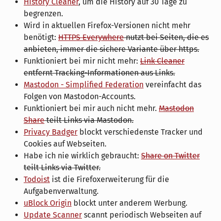
History Cleaner
, um die History auf 30 Tage zu
begrenzen.
Wird in aktuellen Firefox-Versionen nicht mehr
benötigt:
HTTPS Everywhere
nutzt bei Seiten, die es
anbieten, immer die sichere Variante über https.
Funktioniert bei mir nicht mehr:
Link Cleaner
entfernt Tracking-Informationen aus Links.
Mastodon - Simplified Federation
vereinfacht das
Folgen von Mastodon-Accounts.
Funktioniert bei mir auch nicht mehr.
Mastodon
Share
teilt Links via Mastodon.
Privacy Badger
blockt verschiedenste Tracker und
Cookies auf Webseiten.
Habe ich nie wirklich gebraucht:
Share on Twitter
teilt Links via Twitter.
Todoist
ist die Firefoxerweiterung für die
Aufgabenverwaltung.
uBlock Origin
blockt unter anderem Werbung.
Update Scanner
scannt periodisch Webseiten auf