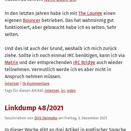
In den letzten Jahren habe ich mit
The Lounge
einen
eigenen
Bouncer
betrieben. Das hat wahnsinnig gut
funktioniert, aber gebraucht habe ich es selten. Sehr
selten.
Und das ist auch der Grund, weshalb ich mich zurück
ziehe. Sollte ich noch einmal IRC benötigen, kann ich via
Matrix
und der entsprechenden
IRC Bridge
auch wieder
teilnehmen. Vermutlich werde ich es aber nicht in
Anspruch nehmen müssen.
Kategorien:
internet
|
16 Kommentare
Tags für diesen Artikel:
internet
,
irc
,
osbn
Linkdump 48/2021
Geschrieben von
Dirk Deimeke
am
Freitag, 3. Dezember 2021
In dieser Woche gibt es drei Artikel in englischer Sprache