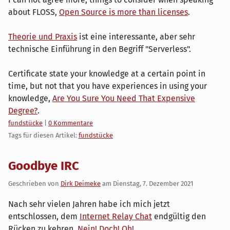
about FLOSS,
Open Source is more than licenses
.
Theorie und Praxis
ist eine interessante, aber sehr
technische Einführung in den Begriff "Serverless".
Certificate state your knowledge at a certain point in
time, but not that you have experiences in using your
knowledge,
Are You Sure You Need That Expensive
Degree?
.
Kategorien:
fundstücke
|
0 Kommentare
Tags für diesen Artikel:
fundstücke
Goodbye IRC
Geschrieben von
Dirk Deimeke
am
Dienstag, 7. Dezember 2021
Nach sehr vielen Jahren habe ich mich jetzt
entschlossen, dem
Internet Relay Chat
endgültig den
Rücken zu kehren.
Nein! Doch! Oh!