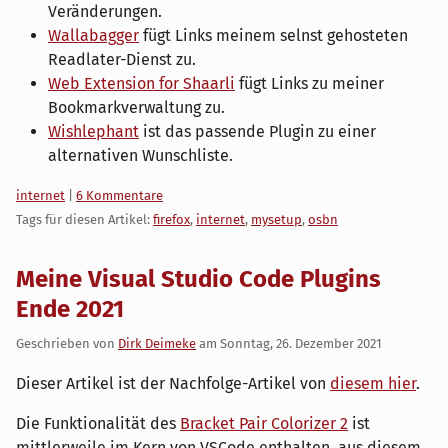
Veränderungen.
Wallabagger
fügt Links meinem selnst gehosteten
Readlater-Dienst zu.
Web Extension for Shaarli
fügt Links zu meiner
Bookmarkverwaltung zu.
Wishlephant
ist das passende Plugin zu einer
alternativen Wunschliste.
Kategorien:
internet
|
6 Kommentare
Tags für diesen Artikel:
firefox
,
internet
,
mysetup
,
osbn
Meine Visual Studio Code Plugins
Ende 2021
Geschrieben von
Dirk Deimeke
am
Sonntag, 26. Dezember 2021
Dieser Artikel ist der Nachfolge-Artikel von
diesem hier
.
Die Funktionalität des
Bracket Pair Colorizer 2
ist
mittlerweile im Kern von VSCode enthalten, aus diesem