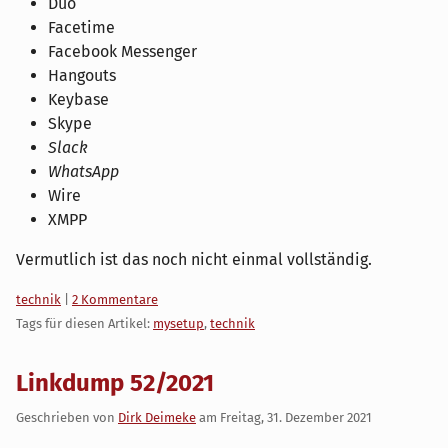
Duo
Facetime
Facebook Messenger
Hangouts
Keybase
Skype
Slack
WhatsApp
Wire
XMPP
Vermutlich ist das noch nicht einmal vollständig.
Kategorien:
technik
|
2 Kommentare
Tags für diesen Artikel:
mysetup
,
technik
Linkdump 52/2021
Geschrieben von
Dirk Deimeke
am
Freitag, 31. Dezember 2021