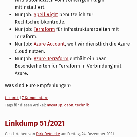
mitinstalliert.
Nur Job:
Spell Right
benutze ich zur
Rechtschreibkontrolle.
Nur Job:
Terraform
für Infrastrukturarbeiten mit
Terraform.
Nur Job:
Azure Account
, weil wir dienstlich die Azure-
Cloud nutzen.
Nur Job:
Azure Terraform
enthält ein paar
Besonderheiten für Terraform in Verbindung mit
Azure.
Was sind Eure Empfehlungen?
Kategorien:
technik
|
7 Kommentare
Tags für diesen Artikel:
mysetup
,
osbn
,
technik
Linkdump 51/2021
Geschrieben von
Dirk Deimeke
am
Freitag, 24. Dezember 2021