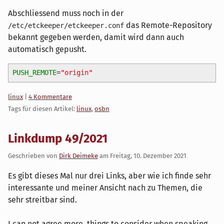
Abschliessend muss noch in der
das Remote-Repository
/etc/etckeeper/etckeeper.conf
bekannt gegeben werden, damit wird dann auch
automatisch gepusht.
PUSH_REMOTE
=
"origin"
Kategorien:
linux
|
4 Kommentare
Tags für diesen Artikel:
linux
,
osbn
Linkdump 49/2021
Geschrieben von
Dirk Deimeke
am
Freitag, 10. Dezember 2021
Es gibt dieses Mal nur drei Links, aber wie ich finde sehr
interessante und meiner Ansicht nach zu Themen, die
sehr streitbar sind.
I can not agree more, things to consider when speaking