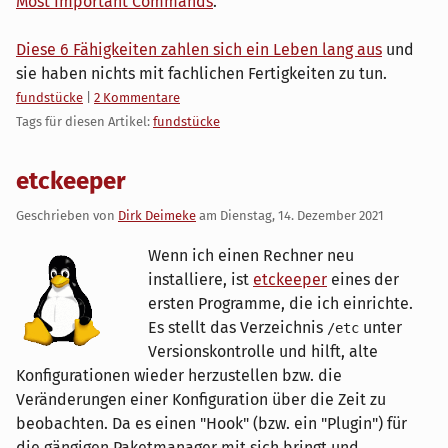
Most Important Commands
.
Diese 6 Fähigkeiten zahlen sich ein Leben lang aus
und
sie haben nichts mit fachlichen Fertigkeiten zu tun.
Kategorien:
fundstücke
|
2 Kommentare
Tags für diesen Artikel:
fundstücke
etckeeper
Geschrieben von
Dirk Deimeke
am
Dienstag, 14. Dezember 2021
Wenn ich einen Rechner neu
installiere, ist
etckeeper
eines der
ersten Programme, die ich einrichte.
Es stellt das Verzeichnis
unter
/etc
Versionskontrolle und hilft, alte
Konfigurationen wieder herzustellen bzw. die
Veränderungen einer Konfiguration über die Zeit zu
beobachten. Da es einen "Hook" (bzw. ein "Plugin") für
die gängigen Paketmanager mit sich bringt und