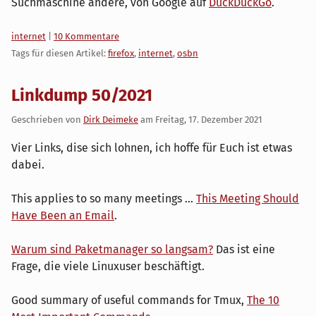
Suchmaschine ändere, von Google auf
DuckDuckGo
.
Kategorien:
internet
|
10 Kommentare
Tags für diesen Artikel:
firefox
,
internet
,
osbn
Linkdump 50/2021
Geschrieben von
Dirk Deimeke
am
Freitag, 17. Dezember 2021
Vier Links, dise sich lohnen, ich hoffe für Euch ist etwas
dabei.
This applies to so many meetings ...
This Meeting Should
Have Been an Email
.
Warum sind Paketmanager so langsam?
Das ist eine
Frage, die viele Linuxuser beschäftigt.
Good summary of useful commands for Tmux,
The 10