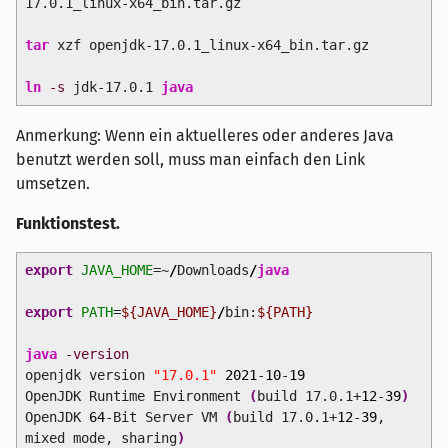
17.0.1_linux-x64_bin.tar.gz
tar
xzf openjdk-17.0.1_linux-x64_bin.tar.gz
ln
-s
jdk-17.0.1
java
Anmerkung: Wenn ein aktuelleres oder anderes Java
benutzt werden soll, muss man einfach den Link
umsetzen.
Funktionstest.
export
JAVA_HOME
=~
/
Downloads
/
java
export
PATH
=
${JAVA_HOME}
/
bin:
${PATH}
java
-version
openjdk version
"17.0.1"
2021
-
10
-
19
OpenJDK Runtime Environment
(
build 17.0.1+
12
-
39
)
OpenJDK
64
-Bit Server VM
(
build 17.0.1+
12
-
39
,
mixed mode, sharing
)