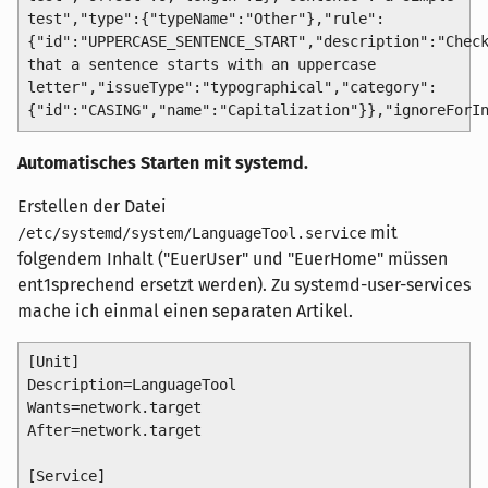
test","type":{"typeName":"Other"},"rule":
{"id":"UPPERCASE_SENTENCE_START","description":"Chec
that a sentence starts with an uppercase
letter","issueType":"typographical","category":
{"id":"CASING","name":"Capitalization"}},"ignoreForI
Automatisches Starten mit systemd.
Erstellen der Datei
mit
/etc/systemd/system/LanguageTool.service
folgendem Inhalt ("EuerUser" und "EuerHome" müssen
ent1sprechend ersetzt werden). Zu systemd-user-services
mache ich einmal einen separaten Artikel.
[Unit]

Description=LanguageTool

Wants=network.target

After=network.target

[Service]
