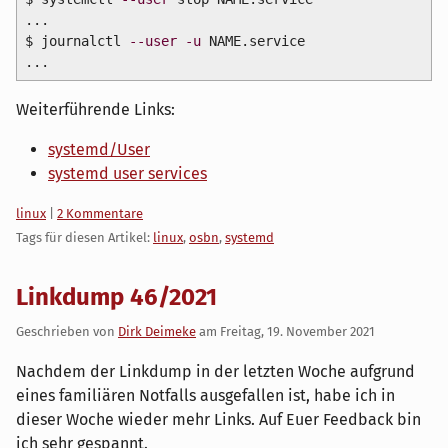
...
$ journalctl
--user
-u
NAME.service
...
Weiterführende Links:
systemd/User
systemd user services
Kategorien:
linux
|
2 Kommentare
Tags für diesen Artikel:
linux
,
osbn
,
systemd
Linkdump 46/2021
Geschrieben von
Dirk Deimeke
am
Freitag, 19. November 2021
Nachdem der Linkdump in der letzten Woche aufgrund
eines familiären Notfalls ausgefallen ist, habe ich in
dieser Woche wieder mehr Links. Auf Euer Feedback bin
ich sehr gespannt.