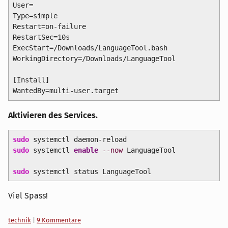
User=
Type=simple

Restart=on-failure

RestartSec=10s

ExecStart=
/Downloads/LanguageTool.bash

WorkingDirectory=
/Downloads/LanguageTool

[Install]

WantedBy=multi-user.target
Aktivieren des Services.
sudo
systemctl daemon-reload
sudo
systemctl
enable
--now
LanguageTool
sudo
systemctl status LanguageTool
Viel Spass!
Kategorien:
technik
|
9 Kommentare