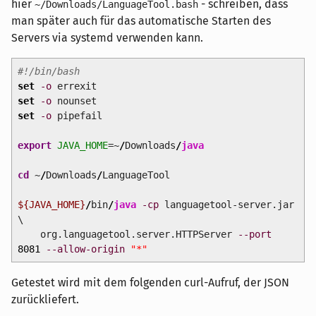
hier
- schreiben, dass
~/Downloads/LanguageTool.bash
man später auch für das automatische Starten des
Servers via systemd verwenden kann.
#!/bin/bash
set
-o
errexit
set
-o
nounset
set
-o
pipefail
export
JAVA_HOME
=~
/
Downloads
/
java
cd
~
/
Downloads
/
LanguageTool
${JAVA_HOME}
/
bin
/
java
-cp
languagetool-server.jar
\
org.languagetool.server.HTTPServer
--port
8081
--allow-origin
"*"
Getestet wird mit dem folgenden curl-Aufruf, der JSON
zurückliefert.