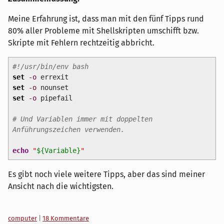
Meine Erfahrung ist, dass man mit den fünf Tipps rund
80% aller Probleme mit Shellskripten umschifft bzw.
Skripte mit Fehlern rechtzeitig abbricht.
#!/usr/bin/env bash
set
-o
errexit
set
-o
nounset
set
-o
pipefail
# Und Variablen immer mit doppelten
Anführungszeichen verwenden.
echo
"
${Variable}
"
Es gibt noch viele weitere Tipps, aber das sind meiner
Ansicht nach die wichtigsten.
Kategorien:
computer
|
18 Kommentare