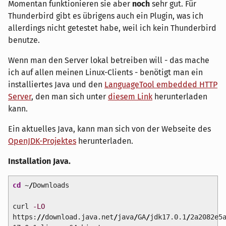
Momentan funktionieren sie aber
noch
sehr gut. Für
Thunderbird gibt es übrigens auch ein Plugin, was ich
allerdings nicht getestet habe, weil ich kein Thunderbird
benutze.
Wenn man den Server lokal betreiben will - das mache
ich auf allen meinen Linux-Clients - benötigt man ein
installiertes Java und den
LanguageTool embedded HTTP
Server
, den man sich unter
diesem Link
herunterladen
kann.
Ein aktuelles Java, kann man sich von der Webseite des
OpenJDK-Projektes
herunterladen.
Installation Java.
cd
~
/
Downloads
curl
-LO
https:
//
download.java.net
/
java
/
GA
/
jdk17.0.1
/
2a2082e5