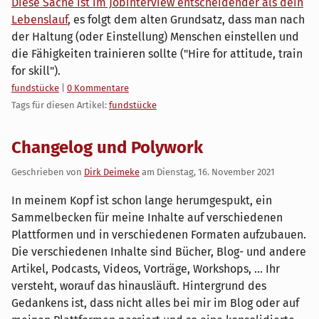
Diese Sache ist im Jobinterview entscheidender als dein
Lebenslauf
, es folgt dem alten Grundsatz, dass man nach
der Haltung (oder Einstellung) Menschen einstellen und
die Fähigkeiten trainieren sollte ("Hire for attitude, train
for skill").
Kategorien:
fundstücke
|
0 Kommentare
Tags für diesen Artikel:
fundstücke
Changelog und Polywork
Geschrieben von
Dirk Deimeke
am
Dienstag, 16. November 2021
In meinem Kopf ist schon lange herumgespukt, ein
Sammelbecken für meine Inhalte auf verschiedenen
Plattformen und in verschiedenen Formaten aufzubauen.
Die verschiedenen Inhalte sind Bücher, Blog- und andere
Artikel, Podcasts, Videos, Vorträge, Workshops, ... Ihr
versteht, worauf das hinausläuft. Hintergrund des
Gedankens ist, dass nicht alles bei mir im Blog oder auf