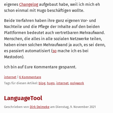
eigenes
Changelog
aufgebaut habe, weil ich mich eh
schon einmal mit Hugo beschäftigen wollte.
Beide Verfahren haben ihre ganz eigenen Vor- und
Nachteile und die Pflege der Inhalte auf den beiden
Plattformen bedeutet auch vertretbaren Mehraufwand.
Menschen, die alles in alle sozialen Netzwerke teilen,
haben einen solchen Mehraufwand ja auch, es sei denn,
es passiert automatisiert (
so
mache ich es bei
Mastodon).
Ich bin auf Eure Kommentare gespannt.
Kategorien:
internet
|
6 Kommentare
Tags für diesen Artikel:
blog
,
hugo
,
internet
,
polywork
LanguageTool
Geschrieben von
Dirk Deimeke
am
Dienstag, 9. November 2021