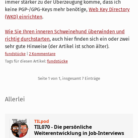
immer stärker zu der Überzeugung komme, dass ich
keine PGP-/GPG-Keys mehr benötige,
Web Key Directory
(WKD) einrichten
.
Wie Sie Ihren inneren Schweinehund überwinden und
richtig durchstarten
, auch hier finden sich ein oder zwei
sehr gute Hinweise (der Artikel ist schon älter).
Kategorien:
fundstücke
|
2 Kommentare
Tags für diesen Artikel:
fundstücke
Pagination
Seite 1 von 1, insgesamt 7 Einträge
Seitenleiste
Allerlei