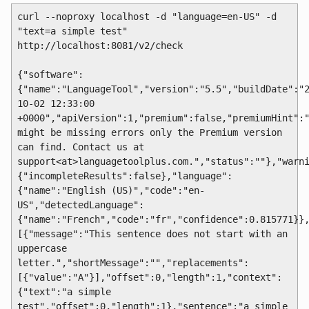
curl --noproxy localhost -d "language=en-US" -d
"text=a simple test"
http://localhost:8081/v2/check
{"software":
{"name":"LanguageTool","version":"5.5","buildDate":"
10-02 12:33:00
+0000","apiVersion":1,"premium":false,"premiumHint":
might be missing errors only the Premium version
can find. Contact us at
support<at>languagetoolplus.com.","status":""},"warn
{"incompleteResults":false},"language":
{"name":"English (US)","code":"en-
US","detectedLanguage":
{"name":"French","code":"fr","confidence":0.815771}}
[{"message":"This sentence does not start with an
uppercase
letter.","shortMessage":"","replacements":
[{"value":"A"}],"offset":0,"length":1,"context":
{"text":"a simple
test","offset":0,"length":1},"sentence":"a simple