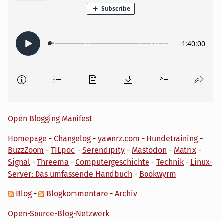
Open Blogging Manifest
Homepage
-
Changelog
-
yawnrz.com - Hundetraining
-
BuzzZoom
-
TILpod
-
Serendipity
-
Mastodon
-
Matrix
-
Signal
-
Threema
-
Computergeschichte
-
Technik
-
Linux-
Server: Das umfassende Handbuch
-
Bookwyrm
Blog
-
Blogkommentare
-
Archiv
Open-Source-Blog-Netzwerk