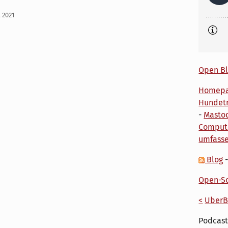
t 2021
Open Bl
Homep
Hundetr
-
Masto
Comput
umfass
Blog
Open-So
<
UberB
Podcast