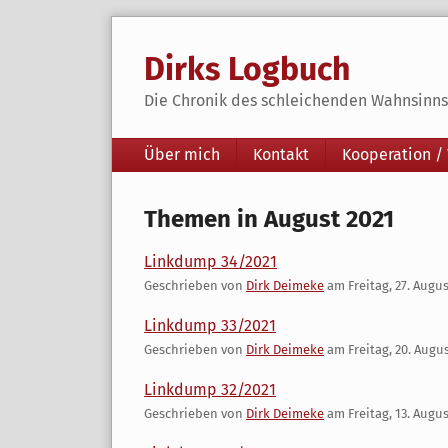
Skip
to
Dirks Logbuch
content
Die Chronik des schleichenden Wahnsinns 
Navigation
Über mich
Kontakt
Kooperation /
Themen in August 2021
Linkdump 34/2021
Geschrieben von
Dirk Deimeke
am
Freitag, 27. Augu
Linkdump 33/2021
Geschrieben von
Dirk Deimeke
am
Freitag, 20. Augu
Linkdump 32/2021
Geschrieben von
Dirk Deimeke
am
Freitag, 13. Augu