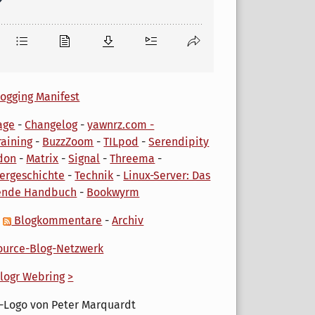
ogging Manifest
age
-
Changelog
-
yawnrz.com -
aining
-
BuzzZoom
-
TILpod
-
Serendipity
don
-
Matrix
-
Signal
-
Threema
-
ergeschichte
-
Technik
-
Linux-Server: Das
ende Handbuch
-
Bookwyrm
-
Blogkommentare
-
Archiv
urce-Blog-Netzwerk
logr Webring
>
-Logo von Peter Marquardt