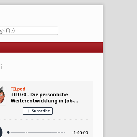
iste
i