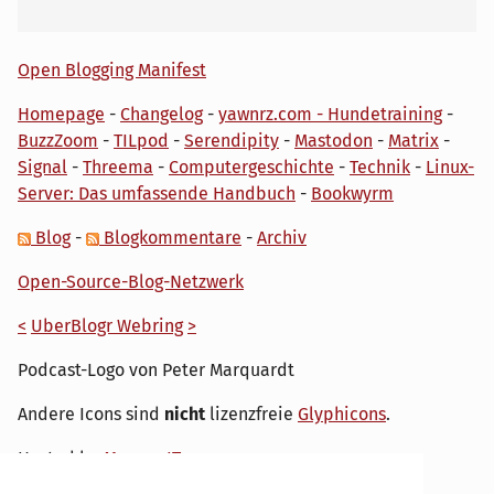
Open Blogging Manifest
Homepage
-
Changelog
-
yawnrz.com - Hundetraining
-
BuzzZoom
-
TILpod
-
Serendipity
-
Mastodon
-
Matrix
-
Signal
-
Threema
-
Computergeschichte
-
Technik
-
Linux-
Server: Das umfassende Handbuch
-
Bookwyrm
Blog
-
Blogkommentare
-
Archiv
Open-Source-Blog-Netzwerk
<
UberBlogr Webring
>
Podcast-Logo von Peter Marquardt
Andere Icons sind
nicht
lizenzfreie
Glyphicons
.
Hosted by
My own IT.