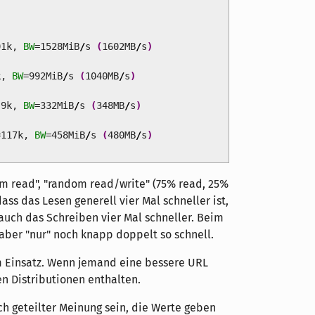
91k,
BW
=1528MiB
/
s
(
1602MB
/
s
)
k,
BW
=992MiB
/
s
(
1040MB
/
s
)
.9k,
BW
=332MiB
/
s
(
348MB
/
s
)
=117k,
BW
=458MiB
/
s
(
480MB
/
s
)
om read", "random read/write" (75% read, 25%
ass das Lesen generell vier Mal schneller ist,
auch das Schreiben vier Mal schneller. Beim
aber "nur" noch knapp doppelt so schnell.
 Einsatz. Wenn jemand eine bessere URL
en Distributionen enthalten.
ch geteilter Meinung sein, die Werte geben