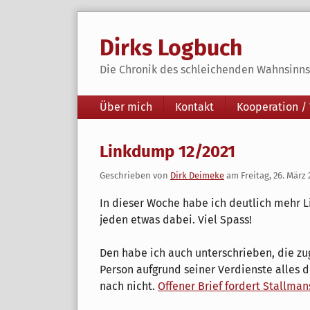
Skip
to
Dirks Logbuch
content
Die Chronik des schleichenden Wahnsinns 
Navigation
Über mich
Kontakt
Kooperation /
Linkdump 12/2021
Geschrieben von
Dirk Deimeke
am
Freitag, 26. März 
In dieser Woche habe ich deutlich mehr Lin
jeden etwas dabei. Viel Spass!
Den habe ich auch unterschrieben, die zu
Person aufgrund seiner Verdienste alles 
nach nicht.
Offener Brief fordert Stallman