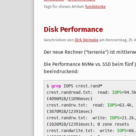
Tags für diesen Artikel:
fundstücke
Disk Performance
Geschrieben von
Dirk Deimeke
am
Donnerstag, 25. 
Der neue Rechner ("terrania") ist mittlerw
Die Performance NVMe vs. SSD beim fünf Ja
beeindruckend:
$
grep
IOPS crest.rand
*
crest.randread.txt: read:
IOPS
=94.5
(
4096MiB
/
11096msec
)
crest.randrw.txt: read:
IOPS
=63.4k
(
3070MiB
/
12391msec
)
crest.randrw.txt: write:
IOPS
=21.2k
(
1026MiB
/
12391msec
)
;
0
zone resets
crest.randwrite.txt: write:
IOPS
=66