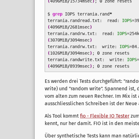
(
4096MiB
/
15734msec
)
;
0
zone resets
$
grep
IOPS terrania.rand
*
terrania.randread.txt: read:
IOPS
=3
(
4096MiB
/
2681msec
)
terrania.randrw.txt: read:
IOPS
=254
(
3070MiB
/
3094msec
)
terrania.randrw.txt: write:
IOPS
=84
(
1026MiB
/
3094msec
)
;
0
zone resets
terrania.randwrite.txt: write:
IOPS
(
4096MiB
/
8939msec
)
;
0
zone resets
Es werden drei Tests durchgeführt: "rand
write) und "random write". Spannend ist, d
vom alten zum neuen Rechner. Im Mix ist 
ausschliesslichen Schreiben ist der Neue 
Als Tool kommt
fio - Flexible IO Tester
zum
kennt, nur her damit. FIO ist in den meist
Über synthetische Tests kann man natürli