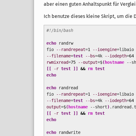
aber einen guten Anhaltspunkt für Verglei
Ich benutze dieses kleine Skript, um die
#!/bin/bash
echo
randrw
fio
--randrepeat
=
1
--ioengine
=libai
--filename
=
test
--bs
=4k
--iodepth
=
64
rwmixread
=
75
--output
=$
(
hostname
--sh
[
[
-r
test
]
]
&&
rm
test
echo
echo
randread
fio
--randrepeat
=
1
--ioengine
=libai
--filename
=
test
--bs
=4k
--iodepth
=
64
output
=$
(
hostname
--short
)
.randread.
[
[
-r
test
]
]
&&
rm
test
echo
echo
randwrite