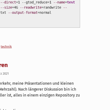
o
--direct
=
1
--gtod_reduce=
1
--name
=
test
--size
=4G
--readwrite
=randwrite
--
.txt
--output-format
=normal
,
technik
ren
rz 2021
erkehr, meine Präsentationen und kleinen
(Mehrzahl). Nach längerer Diskussion bin ich
er ist, alles in einem einzigen Repository zu