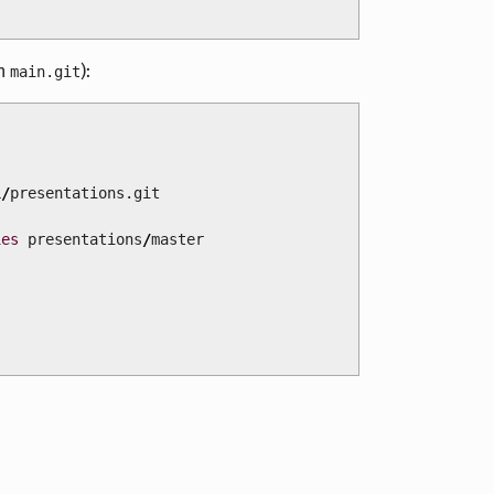
in
):
main.git
L
/
presentations.git
ies
presentations
/
master