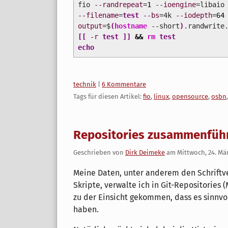
fio
--randrepeat
=
1
--ioengine
=libai
--filename
=
test
--bs
=4k
--iodepth
=
64
output
=$
(
hostname
--short
)
.randwrite
[
[
-r
test
]
]
&&
rm
test
echo
Kategorien:
technik
|
6 Kommentare
Tags für diesen Artikel:
fio
,
linux
,
opensource
,
osbn
Repositories zusammenfüh
Geschrieben von
Dirk Deimeke
am
Mittwoch, 24. Mä
Meine Daten, unter anderem den Schriftv
Skripte, verwalte ich in Git-Repositories 
zu der Einsicht gekommen, dass es sinnvoll
haben.