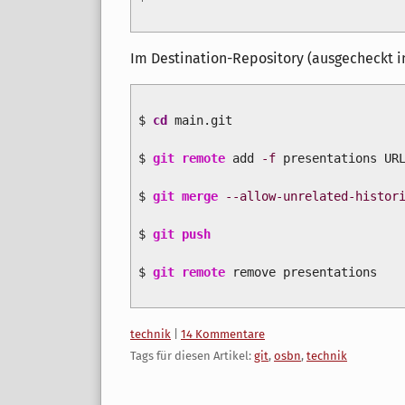
Im Destination-Repository (ausgecheckt 
$
cd
main.git
$
git remote
add
-f
presentations UR
$
git merge
--allow-unrelated-histor
$
git push
$
git remote
remove presentations
Kategorien:
technik
|
14 Kommentare
Tags für diesen Artikel:
git
,
osbn
,
technik