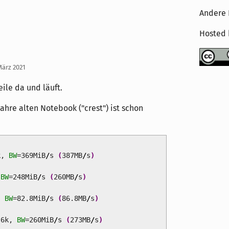
Andere 
Hosted
März 2021
eile da und läuft.
hre alten Notebook ("crest") ist schon
k,
BW
=369MiB
/
s
(
387MB
/
s
)
,
BW
=248MiB
/
s
(
260MB
/
s
)
,
BW
=82.8MiB
/
s
(
86.8MB
/
s
)
.6k,
BW
=260MiB
/
s
(
273MB
/
s
)