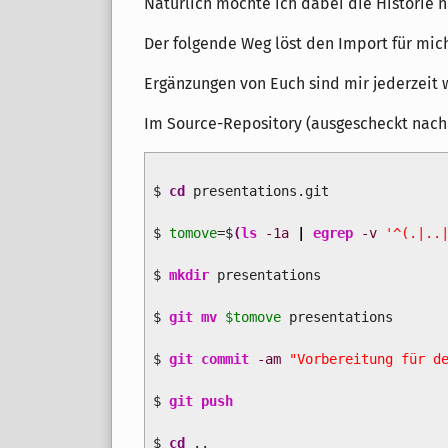
Natürlich möchte ich dabei die Historie ni
Der folgende Weg löst den Import für mic
Ergänzungen von Euch sind mir jederzeit
Im Source-Repository (ausgescheckt nac
$
cd
presentations.git
$
tomove
=$
(
ls
-1a
|
egrep
-v
'^(.|..
$
mkdir
presentations
$
git mv
$tomove
presentations
$
git commit
-am
"Vorbereitung für d
$
git push
$
cd
..