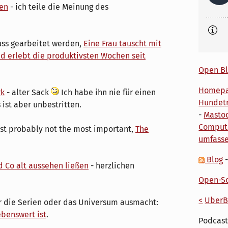
en
- ich teile die Meinung des
uss gearbeitet werden,
Eine Frau tauscht mit
nd erlebt die produktivsten Wochen seit
Open Bl
Homep
rk
- alter Sack
Ich habe ihn nie für einen
Hundetr
 ist aber unbestritten.
-
Masto
Comput
ost probably not the most important,
The
umfass
Blog
 Co alt aussehen ließen
- herzlichen
Open-So
<
UberB
 der die Serien oder das Universum ausmacht:
ebenswert ist
.
Podcast