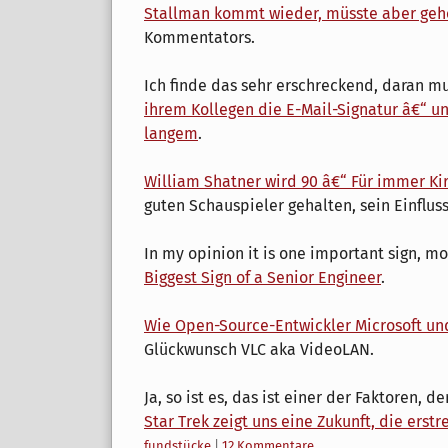
Stallman kommt wieder, müsste aber geh
Kommentators.
Ich finde das sehr erschreckend, daran m
ihrem Kollegen die E-Mail-Signatur â€“ u
langem
.
William Shatner wird 90 â€“ Für immer Ki
guten Schauspieler gehalten, sein Einfluss
In my opinion it is one important sign, m
Biggest Sign of a Senior Engineer
.
Wie Open-Source-Entwickler Microsoft und
Glückwunsch VLC aka VideoLAN.
Ja, so ist es, das ist einer der Faktoren,
Star Trek zeigt uns eine Zukunft, die erstr
Kategorien:
fundstücke
|
12 Kommentare