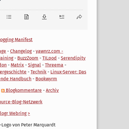
ogging Manifest
age
-
Changelog
-
yawnrz.com -
aining
-
BuzzZoom
-
TILpod
-
Serendipity
don
-
Matrix
-
Signal
-
Threema
-
ergeschichte
-
Technik
-
Linux-Server: Das
ende Handbuch
-
Bookwyrm
-
Blogkommentare
-
Archiv
urce-Blog-Netzwerk
logr Webring
>
-Logo von Peter Marquardt