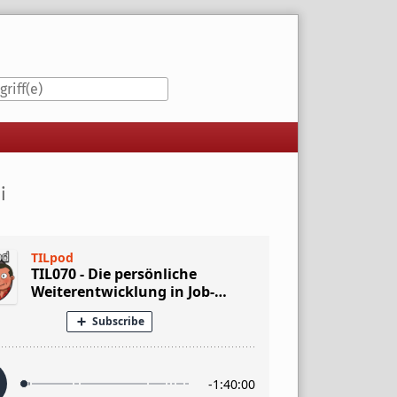
iste
i