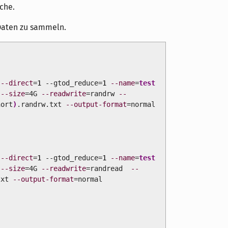
che.
 Daten zu sammeln.
o
--direct
=
1
--gtod_reduce=
1
--name
=
test
--size
=4G
--readwrite
=randrw
--
ort
)
.randrw.txt
--output-format
=normal
o
--direct
=
1
--gtod_reduce=
1
--name
=
test
--size
=4G
--readwrite
=randread
--
txt
--output-format
=normal