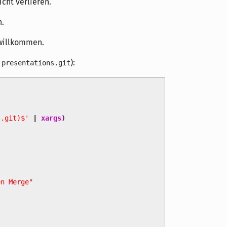
cht verlieren.
h.
 willkommen.
h
):
presentations.git
|.git)$'
|
xargs
)
en Merge"