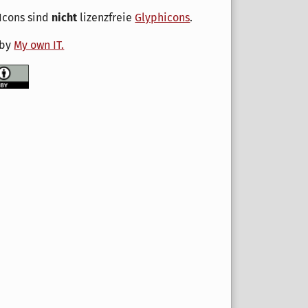
Icons sind
nicht
lizenzfreie
Glyphicons
.
 by
My own IT.