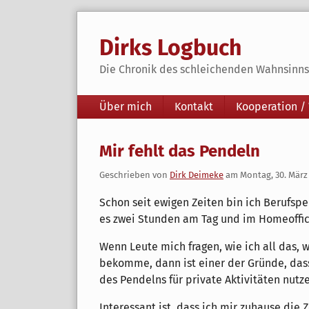
Skip
to
Dirks Logbuch
content
Die Chronik des schleichenden Wahnsinns 
Navigation
Über mich
Kontakt
Kooperation /
Mir fehlt das Pendeln
Geschrieben von
Dirk Deimeke
am
Montag, 30. März
Schon seit ewigen Zeiten bin ich Berufspen
es zwei Stunden am Tag und im Homeoffice
Wenn Leute mich fragen, wie ich all das, 
bekomme, dann ist einer der Gründe, dass
des Pendelns für private Aktivitäten nutze
Interessant ist, dass ich mir zuhause die Z