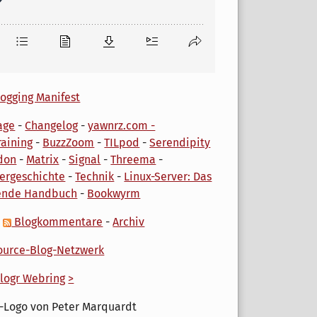
ogging Manifest
age
-
Changelog
-
yawnrz.com -
aining
-
BuzzZoom
-
TILpod
-
Serendipity
don
-
Matrix
-
Signal
-
Threema
-
ergeschichte
-
Technik
-
Linux-Server: Das
ende Handbuch
-
Bookwyrm
-
Blogkommentare
-
Archiv
urce-Blog-Netzwerk
logr Webring
>
-Logo von Peter Marquardt