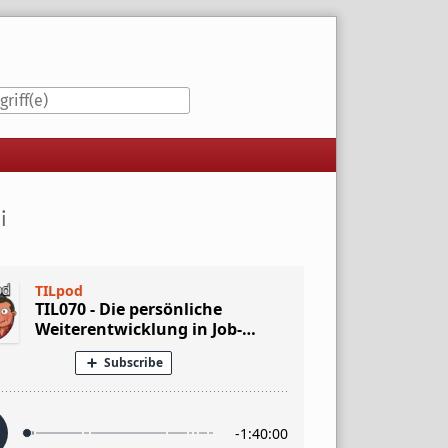
iste
i