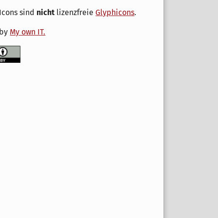
Icons sind
nicht
lizenzfreie
Glyphicons
.
 by
My own IT.