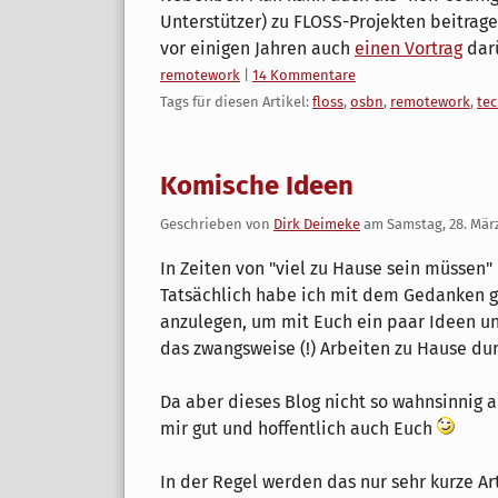
Unterstützer) zu FLOSS-Projekten beitragen
vor einigen Jahren auch
einen Vortrag
darü
Kategorien:
remotework
|
14 Kommentare
Tags für diesen Artikel:
floss
,
osbn
,
remotework
,
te
Komische Ideen
Geschrieben von
Dirk Deimeke
am
Samstag, 28. Mär
In Zeiten von "viel zu Hause sein müsse
Tatsächlich habe ich mit dem Gedanken g
anzulegen, um mit Euch ein paar Ideen u
das zwangsweise (!) Arbeiten zu Hause du
Da aber dieses Blog nicht so wahnsinnig ak
mir gut und hoffentlich auch Euch
In der Regel werden das nur sehr kurze Ar