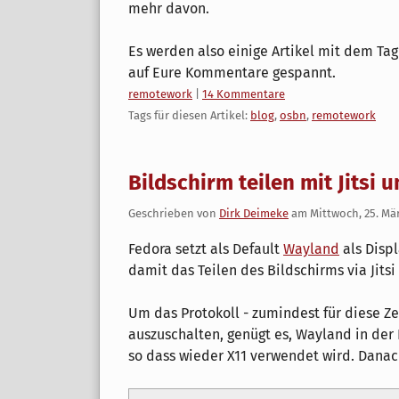
mehr davon.
Es werden also einige Artikel mit dem Ta
auf Eure Kommentare gespannt.
Kategorien:
remotework
|
14 Kommentare
Tags für diesen Artikel:
blog
,
osbn
,
remotework
Bildschirm teilen mit Jitsi 
Geschrieben von
Dirk Deimeke
am
Mittwoch, 25. Mä
Fedora setzt als Default
Wayland
als Displ
damit das Teilen des Bildschirms via Jitsi 
Um das Protokoll - zumindest für diese Ze
auszuschalten, genügt es, Wayland in der
so dass wieder X11 verwendet wird. Dana