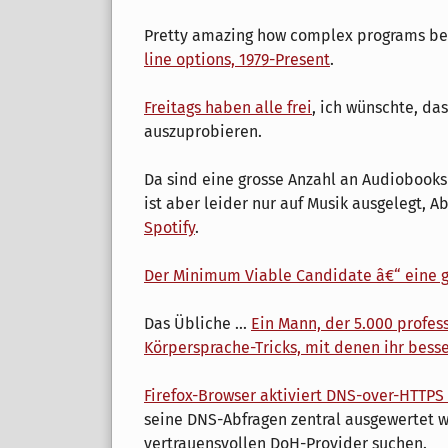
Pretty amazing how complex programs b
line options, 1979-Present
.
Freitags haben alle frei
, ich wünschte, da
auszuprobieren.
Da sind eine grosse Anzahl an Audiobook
ist aber leider nur auf Musik ausgelegt, A
Spotify
.
Der Minimum Viable Candidate â€“ eine g
Das Übliche ...
Ein Mann, der 5.000 profess
Körpersprache-Tricks, mit denen ihr bess
Firefox-Browser aktiviert DNS-over-HTTP
seine DNS-Abfragen zentral ausgewertet w
vertrauensvollen DoH-Provider suchen.