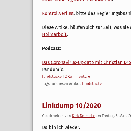
Kontrollverlust
, bitte das Regierungsbashi
Diese Artikel häufen sich zur Zeit, was si
Heimarbeit
.
Podcast:
Das Coronavirus-Update mit Christian Dr
Pandemie.
Kategorien:
fundstücke
|
2 Kommentare
Tags für diesen Artikel:
fundstücke
Linkdump 10/2020
Geschrieben von
Dirk Deimeke
am
Freitag, 6. März 
Da bin ich wieder.