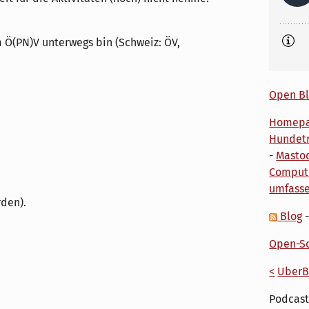
m Ö(PN)V unterwegs bin (Schweiz: ÖV,
Open Bl
Homep
Hundetr
-
Masto
Comput
umfass
den).
Blog
Open-So
<
UberB
Podcast