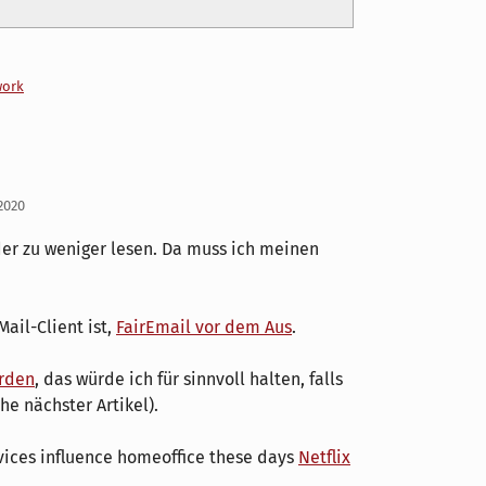
work
 2020
der zu weniger lesen. Da muss ich meinen
ail-Client ist,
FairEmail vor dem Aus
.
erden
, das würde ich für sinnvoll halten, falls
e nächster Artikel).
rvices influence homeoffice these days
Netflix