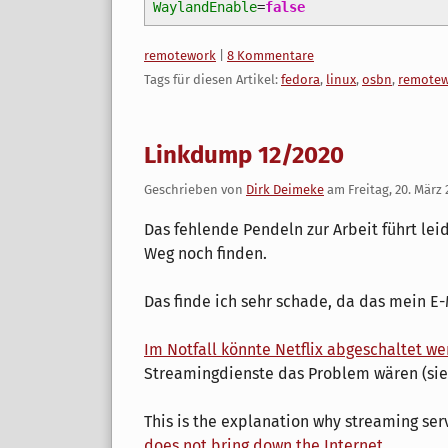
WaylandEnable
=
false
Kategorien:
remotework
|
8 Kommentare
Tags für diesen Artikel:
fedora
,
linux
,
osbn
,
remote
Linkdump 12/2020
Geschrieben von
Dirk Deimeke
am
Freitag, 20. März
Das fehlende Pendeln zur Arbeit führt lei
Weg noch finden.
Das finde ich sehr schade, da das mein E-M
Im Notfall könnte Netflix abgeschaltet w
Streamingdienste das Problem wären (sieh
This is the explanation why streaming se
does not bring down the Internet
.