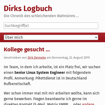
Skip
Dirks Logbuch
to
content
Die Chronik des schleichenden Wahnsinns ...
Navigation
Kollege gesucht ...
Geschrieben von
Dirk Deimeke
am
Donnerstag, 22. August 2019
Im Team, in dem ich arbeite, ist ein Platz frei, wir suchen
einen
Senior Linux System Engineer
mit folgendem
Profil. Anmerkung:
Pikettdienst
ist in Deutschland
Rufbereitschaft.
Wer schon immer mal mit mir arbeiten wollte, kann sich
gerne bewerben. Fragen beantworte ich gerne im
direkten Kontakt (E-Mail, Matrix XMPP, ... oder
andere