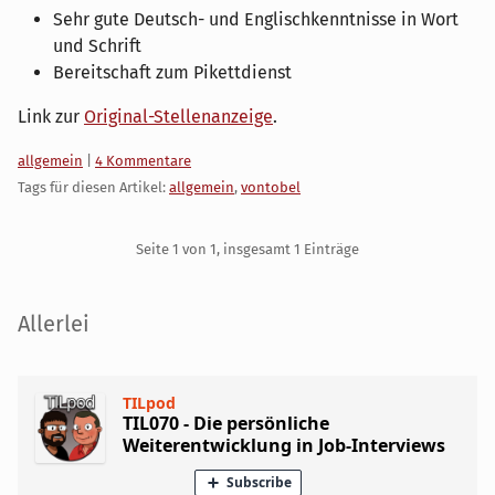
Sehr gute Deutsch- und Englischkenntnisse in Wort
und Schrift
Bereitschaft zum Pikettdienst
Link zur
Original-Stellenanzeige
.
Kategorien:
allgemein
|
4 Kommentare
Tags für diesen Artikel:
allgemein
,
vontobel
Pagination
Seite 1 von 1, insgesamt 1 Einträge
Seitenleiste
Allerlei