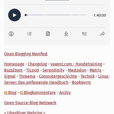
Open Blogging Manifest
Homepage
-
Changelog
-
yawnrz.com - Hundetraining
-
BuzzZoom
-
TILpod
-
Serendipity
-
Mastodon
-
Matrix
-
Signal
-
Threema
-
Computergeschichte
-
Technik
-
Linux-
Server: Das umfassende Handbuch
-
Bookwyrm
Blog
-
Blogkommentare
-
Archiv
Open-Source-Blog-Netzwerk
<
UberBlogr Webring
>