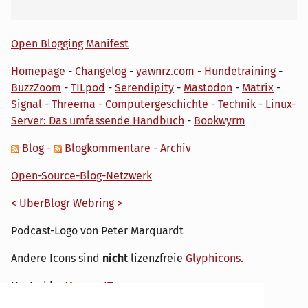
Open Blogging Manifest
Homepage
-
Changelog
-
yawnrz.com - Hundetraining
-
BuzzZoom
-
TILpod
-
Serendipity
-
Mastodon
-
Matrix
-
Signal
-
Threema
-
Computergeschichte
-
Technik
-
Linux-
Server: Das umfassende Handbuch
-
Bookwyrm
Blog
-
Blogkommentare
-
Archiv
Open-Source-Blog-Netzwerk
<
UberBlogr Webring
>
Podcast-Logo von Peter Marquardt
Andere Icons sind
nicht
lizenzfreie
Glyphicons
.
Hosted by
My own IT.