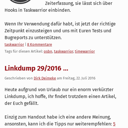
Zeiterfassung, sie lässt sich über
Hooks in Taskwarrior einbinden.
Wenn Ihr Verwendung dafür habt, ist jetzt der richtige
Zeitpunkt einzusteigen und uns mit Euren Tests und
Bugreports zu unterstützen.
Kategorien:
taskwarrior
|
8 Kommentare
Tags für diesen Artikel:
osbn
,
taskwarrior
,
timewarrior
Linkdump 29/2016 ...
Geschrieben von
Dirk Deimeke
am
Freitag, 22. Juli 2016
Heute aufgrund von Urlaub nur ein enorm verkürzter
Linkdump, ich hoffe, Ihr findet trotzdem einen Artikel,
der Euch gefällt.
Einzig zum Handout habe ich eine andere Meinung,
ansonsten, kann ich die Tipps nur weiterempfehlen:
5