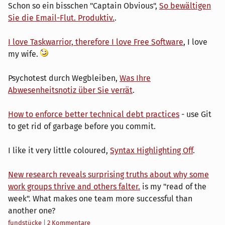
Schon so ein bisschen "Captain Obvious",
So bewältigen
Sie die Email-Flut. Produktiv.
.
I love Taskwarrior, therefore I love Free Software
, I love
my wife.
Psychotest durch Wegbleiben,
Was Ihre
Abwesenheitsnotiz über Sie verrät
.
How to enforce better technical debt practices
- use Git
to get rid of garbage before you commit.
I like it very little coloured,
Syntax Highlighting Off
.
New research reveals surprising truths about why some
work groups thrive and others falter.
is my "read of the
week". What makes one team more successful than
another one?
Kategorien:
fundstücke
|
2 Kommentare