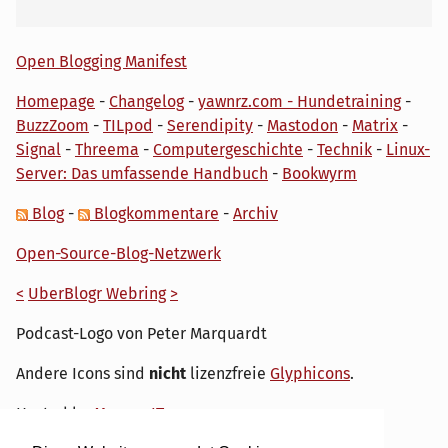
Open Blogging Manifest
Homepage
-
Changelog
-
yawnrz.com - Hundetraining
-
BuzzZoom
-
TILpod
-
Serendipity
-
Mastodon
-
Matrix
-
Signal
-
Threema
-
Computergeschichte
-
Technik
-
Linux-
Server: Das umfassende Handbuch
-
Bookwyrm
Blog
-
Blogkommentare
-
Archiv
Open-Source-Blog-Netzwerk
<
UberBlogr Webring
>
Podcast-Logo von Peter Marquardt
Andere Icons sind
nicht
lizenzfreie
Glyphicons
.
Hosted by
My own IT.