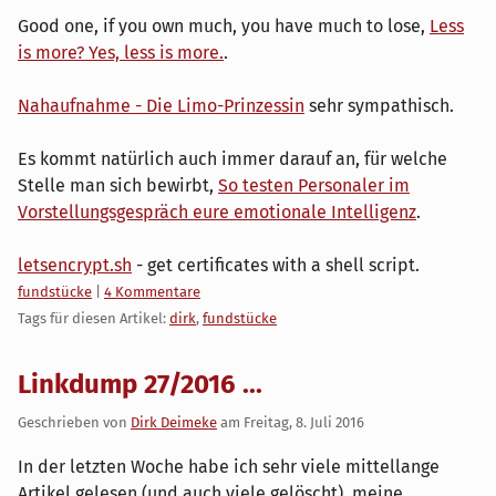
Good one, if you own much, you have much to lose,
Less
is more? Yes, less is more.
.
Nahaufnahme - Die Limo-Prinzessin
sehr sympathisch.
Es kommt natürlich auch immer darauf an, für welche
Stelle man sich bewirbt,
So testen Personaler im
Vorstellungsgespräch eure emotionale Intelligenz
.
letsencrypt.sh
- get certificates with a shell script.
Kategorien:
fundstücke
|
4 Kommentare
Tags für diesen Artikel:
dirk
,
fundstücke
Linkdump 27/2016 ...
Geschrieben von
Dirk Deimeke
am
Freitag, 8. Juli 2016
In der letzten Woche habe ich sehr viele mittellange
Artikel gelesen (und auch viele gelöscht), meine