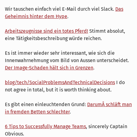
Wir tauschen einfach viel E-Mail durch viel Slack.
Das
Geheimnis hinter dem Hype
.
Arbeitszeugnisse sind ein totes Pferd!
Stimmt absolut,
eine Tätigkeitsbeschreibung würde reichen.
Es ist immer wieder sehr interessant, wie sich die
Innenwahrnehmung vom Bild von Aussen unterscheidet.
Der Image-Schaden hält sich in Grenzen
.
blog/tech/SocialProblemsAndTechnicalDecisions
I do
not agree in total, but it is worth thinking about.
Es gibt einen einleuchtenden Grund:
DarumÂ schläft man
in fremden Betten schlechter
.
6 Tips to Successfully Manage Teams
, sincerely Captain
Obvious.