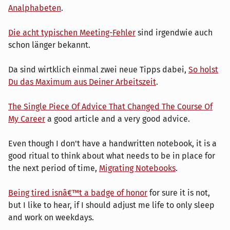
Analphabeten
.
Die acht typischen Meeting-Fehler
sind irgendwie auch
schon länger bekannt.
Da sind wirtklich einmal zwei neue Tipps dabei,
So holst
Du das Maximum aus Deiner Arbeitszeit
.
The Single Piece Of Advice That Changed The Course Of
My Career
a good article and a very good advice.
Even though I don't have a handwritten notebook, it is a
good ritual to think about what needs to be in place for
the next period of time,
Migrating Notebooks
.
Being tired isnâ€™t a badge of honor
for sure it is not,
but I like to hear, if I should adjust me life to only sleep
and work on weekdays.