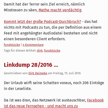
Damit hat der Terror sein Ziel erreich, nämlich
Misstrauen zu säen,
Mathe macht verdächtig
.
Kommt jetzt der große Podcast-Durchbruch?
- das hat
nichts mit Podcasts zu tun, die per Definition aus einem
Feed mit angehängter Audiodatei bestehen und nicht
einen besonderen Client erfordern.
Kategorien:
fundstücke
|
4 Kommentare
Tags für diesen Artikel:
dirk
,
fundstücke
Linkdump 28/2016 ...
Geschrieben von
Dirk Deimeke
am
Freitag, 15. Juli 2016
Der Urlaub wirft seine Schatten voraus, noch 206 Einträge
in der Leseliste.
Da ist was dran, das Netzwerk ist austauschbar,
Facebook
ist das neue Fernsehen - und macht uns zu